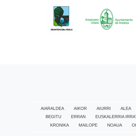
AIARALDEA
AIKOR
AIURRI
ALEA
BEGITU
ERRAN
EUSKALERRIA IRRA
KRONIKA
MAILOPE
NOAUA
O