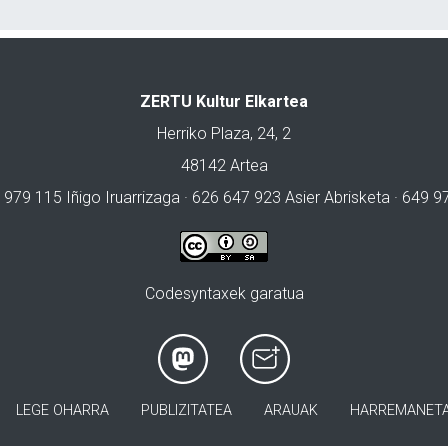
ZERTU Kultur Elkartea
Herriko Plaza, 24, 2
48142 Artea
 979 115 Iñigo Iruarrizaga · 626 647 923 Asier Abrisketa · 649 
Codesyntaxek garatua
LEGE OHARRA
PUBLIZITATEA
ARAUAK
HARREMANET