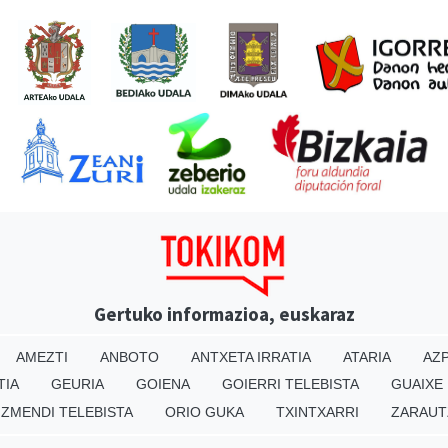
Gertuko informazioa, euskaraz
AMEZTI
ANBOTO
ANTXETA IRRATIA
ATARIA
AZP
TIA
GEURIA
GOIENA
GOIERRI TELEBISTA
GUAIXE
IZMENDI TELEBISTA
ORIO GUKA
TXINTXARRI
ZARAUT