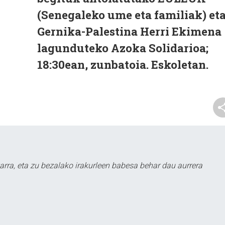
(Senegaleko ume eta familiak) et
Gernika-Palestina Herri Ekimena
lagunduteko Azoka Solidarioa;
18:30ean, zunbatoia. Eskoletan.
arra, eta zu bezalako irakurleen babesa behar dau aurrera