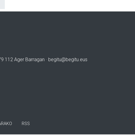
979 112 Ager Barragan ·
begitu@begitu.eus
ARAKO
RSS