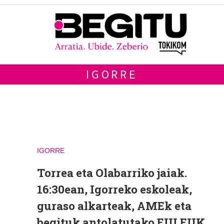
IGORRE
IGORRE
Torrea eta Olabarriko jaiak.
16:30ean, Igorreko eskoleak,
guraso alkarteak, AMEk eta
begituk antolatutako EULEUK