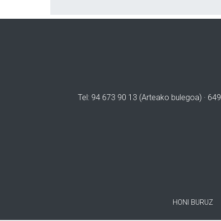
Tel: 94 673 90 13 (Arteako bulegoa) · 649
HONI BURUZ