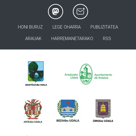
HONI BURUZ
LEGE OHARRA
PUBLIZITATEA
ARAUAK
HARREMANETARAKO
RSS