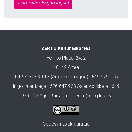
Izan zaitez Begitu-lagun!
ZERTU Kultur Elkartea
Herriko Plaza, 24, 2
48142 Artea
Tel: 94 673 90 13 (Arteako bulegoa) · 649 979 115
Iñigo Iruarrizaga · 626 647 923 Asier Abrisketa · 649
979 112 Ager Barragan ·
begitu@begitu.eus
Codesyntaxek garatua