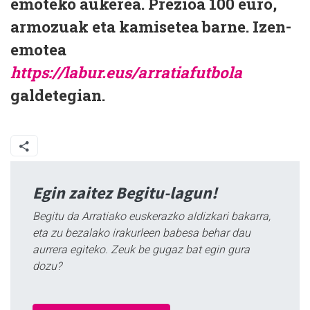
emoteko aukerea. Prezioa 100 euro,
armozuak eta kamisetea barne. Izen-
emotea
https://labur.eus/arratiafutbola
galdetegian.
Egin zaitez Begitu-lagun!
Begitu da Arratiako euskerazko aldizkari bakarra,
eta zu bezalako irakurleen babesa behar dau
aurrera egiteko. Zeuk be gugaz bat egin gura
dozu?