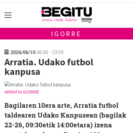
IGORRE
2026/06/10
06:00 - 23:59
Arratia. Udako futbol
kanpusa
ARRATIA
IGORRE
Bagilaren 10era arte, Arratia futbol
taldearen Udako Kanpusean (bagilak
22-26, 09:30etik 14:00etara) izena