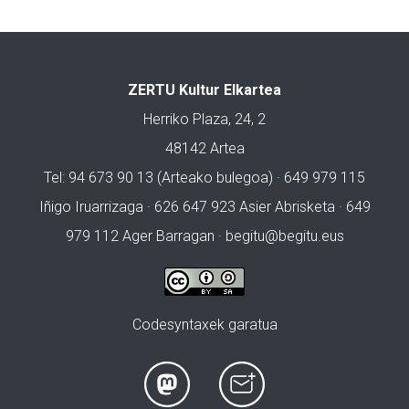
ZERTU Kultur Elkartea
Herriko Plaza, 24, 2
48142 Artea
Tel: 94 673 90 13 (Arteako bulegoa) · 649 979 115
Iñigo Iruarrizaga · 626 647 923 Asier Abrisketa · 649
979 112 Ager Barragan ·
begitu@begitu.eus
Codesyntaxek garatua