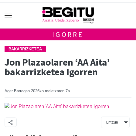
IGORRE
BAKARRIZKETEA
Jon Plazaolaren ‘AA Aita’
bakarrizketea Igorren
Ager Barragan
2026ko maiatzaren 7a
Entzun