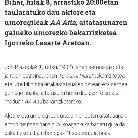
Bihar, hilak 8, arrastiko 20:00etan
taularatuko dau aktore eta
umoregileak
AA Aita
, aitatasunaren
gaineko umorezko bakarrizketea
Igorreko Lasarte Aretoan.
Jon Plazaolak (Urretxu, 1982) lehen semea jaio eta
jarraian estreinau eban
Tu-Tum, Platz!
bakarrizketea
eta urte biko bira arrakastatsuaren ostean eta semea
gehiago hazita, aitatasuna hartu dau barriro ardatz
moduan
AA Aita
bakarrizketarako.
Aktore eta umoregileak urte bi honeetan aitatasunak
emon deutsan dana publikoagaz alkarbanatu gura dau
bakarrizketa barri honegaz: "Esperientzia onak