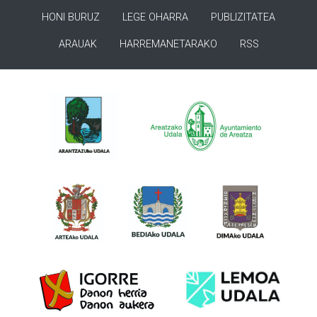
HONI BURUZ
LEGE OHARRA
PUBLIZITATEA
ARAUAK
HARREMANETARAKO
RSS