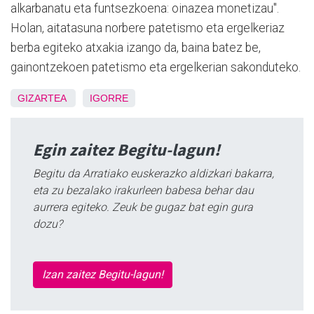
alkarbanatu eta funtsezkoena: oinazea monetizau".
Holan, aitatasuna norbere patetismo eta ergelkeriaz
berba egiteko atxakia izango da, baina batez be,
gainontzekoen patetismo eta ergelkerian sakonduteko.
GIZARTEA
IGORRE
Egin zaitez Begitu-lagun!
Begitu da Arratiako euskerazko aldizkari bakarra,
eta zu bezalako irakurleen babesa behar dau
aurrera egiteko. Zeuk be gugaz bat egin gura
dozu?
Izan zaitez Begitu-lagun!