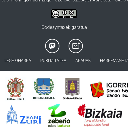
Codesyntaxek garatua
LEGE OHARRA
PUBLIZITATEA
ARAUAK
HARREMANET