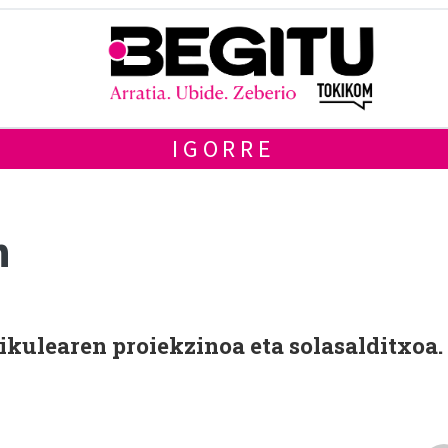
IGORRE
n
ikulearen proiekzinoa eta solasalditxoa.