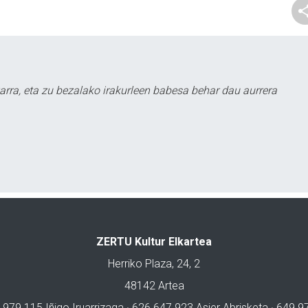
arra, eta zu bezalako irakurleen babesa behar dau aurrera
ZERTU Kultur Elkartea
Herriko Plaza, 24, 2
48142 Artea
 979 115 Iñigo Iruarrizaga · 626 647 923 Asier Abrisketa · 649 