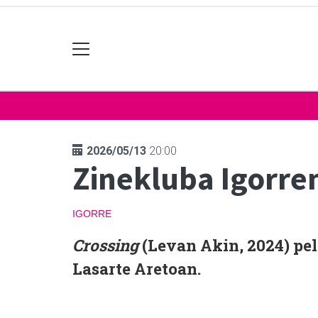
2026/05/13
20:00
Zinekluba Igorre
IGORRE
Crossing
(Levan Akin, 2024) pel
Lasarte Aretoan.