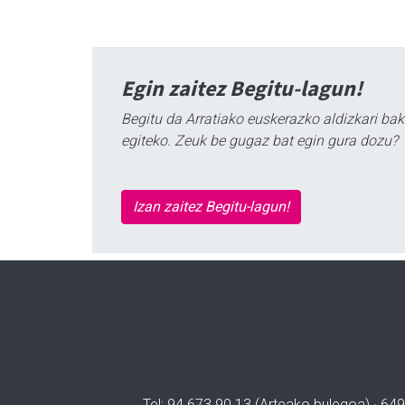
Egin zaitez Begitu-lagun!
Begitu da Arratiako euskerazko aldizkari bak
egiteko. Zeuk be gugaz bat egin gura dozu?
Izan zaitez Begitu-lagun!
Tel: 94 673 90 13 (Arteako bulegoa) · 649