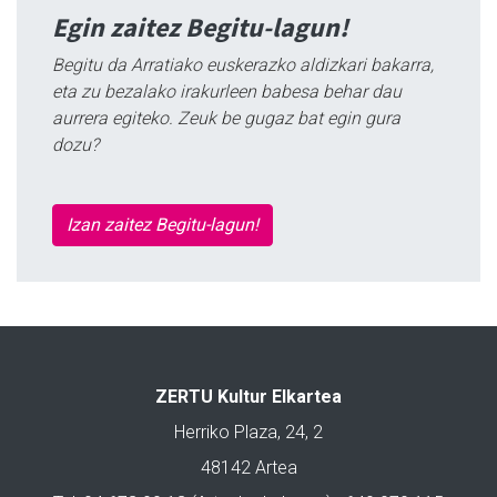
Egin zaitez Begitu-lagun!
Begitu da Arratiako euskerazko aldizkari bakarra,
eta zu bezalako irakurleen babesa behar dau
aurrera egiteko. Zeuk be gugaz bat egin gura
dozu?
Izan zaitez Begitu-lagun!
ZERTU Kultur Elkartea
Herriko Plaza, 24, 2
48142 Artea