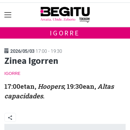
IGORRE
2026/05/03
17:00 - 19:30
Zinea Igorren
IGORRE
17:00etan,
Hoopers
; 19:30ean,
Altas
capacidades
.