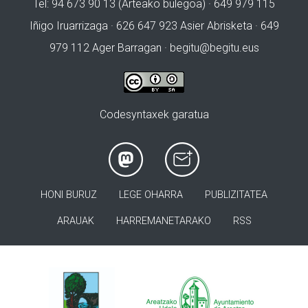
Tel: 94 673 90 13 (Arteako bulegoa) · 649 979 115
Iñigo Iruarrizaga · 626 647 923 Asier Abrisketa · 649
979 112 Ager Barragan ·
begitu@begitu.eus
Codesyntaxek garatua
HONI BURUZ
LEGE OHARRA
PUBLIZITATEA
ARAUAK
HARREMANETARAKO
RSS