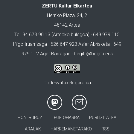
ZERTU Kultur Elkartea
Herriko Plaza, 24, 2
48142 Artea
Tel: 94 673 90 13 (Arteako bulegoa) · 649 979 115
Iñigo Iruarrizaga · 626 647 923 Asier Abrisketa · 649
979 112 Ager Barragan ·
begitu@begitu.eus
Codesyntaxek garatua
HONI BURUZ
LEGE OHARRA
PUBLIZITATEA
ARAUAK
HARREMANETARAKO
RSS