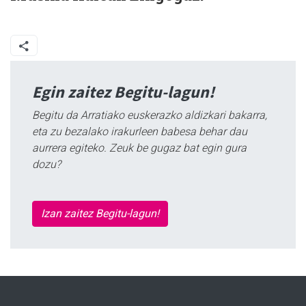
Egin zaitez Begitu-lagun!
Begitu da Arratiako euskerazko aldizkari bakarra,
eta zu bezalako irakurleen babesa behar dau
aurrera egiteko. Zeuk be gugaz bat egin gura
dozu?
Izan zaitez Begitu-lagun!