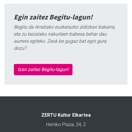
Egin zaitez Begitu-lagun!
Begitu da Arratiako euskerazko aldizkari bakarra,
eta zu bezalako irakurleen babesa behar dau
aurrera egiteko. Zeuk be gugaz bat egin gura
dozu?
Izan zaitez Begitu-lagun!
ZERTU Kultur Elkartea
Herriko Plaza, 24, 2