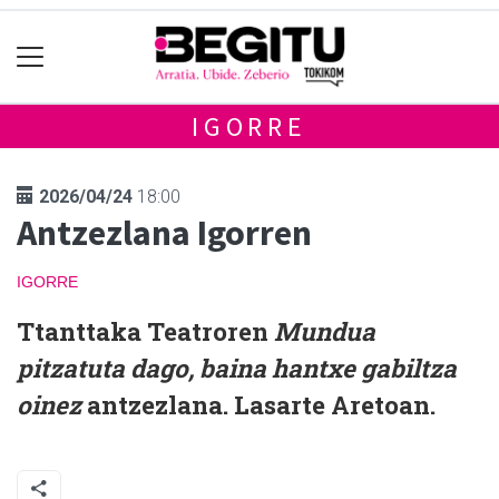
IGORRE
2026/04/24
18:00
Antzezlana Igorren
IGORRE
Ttanttaka Teatroren
Mundua
pitzatuta dago, baina hantxe gabiltza
oinez
antzezlana. Lasarte Aretoan.