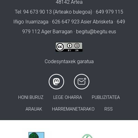
48142 Artea
Tel: 94 673 90 13 (Arteako bulegoa) · 649 979 115
Iñigo Iruarrizaga · 626 647 923 Asier Abrisketa · 649
979 112 Ager Barragan ·
begitu@begitu.eus
Codesyntaxek garatua
HONI BURUZ
LEGE OHARRA
PUBLIZITATEA
ARAUAK
HARREMANETARAKO
RSS