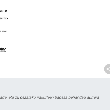
arra, eta zu bezalako irakurleen babesa behar dau aurrera