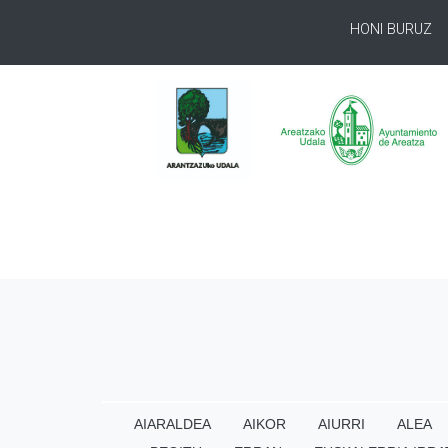
HONI BURUZ
AIARALDEA
AIKOR
AIURRI
ALEA