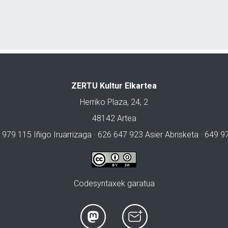
ZERTU Kultur Elkartea
Herriko Plaza, 24, 2
48142 Artea
 979 115 Iñigo Iruarrizaga · 626 647 923 Asier Abrisketa · 649 
Codesyntaxek garatua