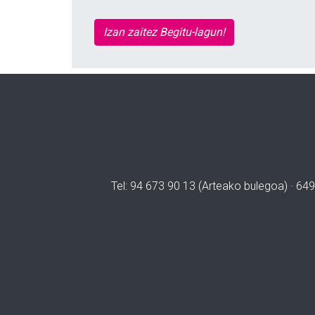
Izan zaitez Begitu-lagun!
Tel: 94 673 90 13 (Arteako bulegoa) · 649