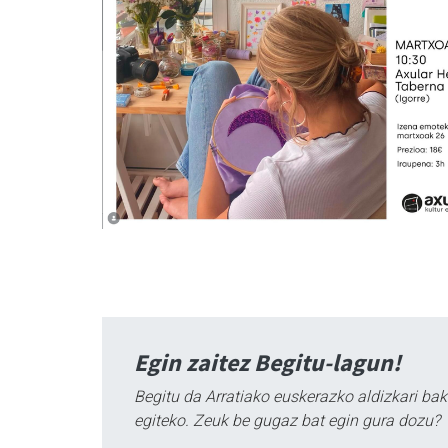
Egin zaitez Begitu-lagun!
Begitu da Arratiako euskerazko aldizkari bak
egiteko. Zeuk be gugaz bat egin gura dozu?