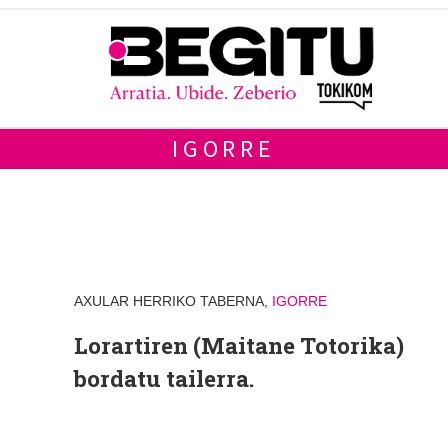
IGORRE
AXULAR HERRIKO TABERNA,
IGORRE
Lorartiren (Maitane Totorika)
bordatu tailerra.