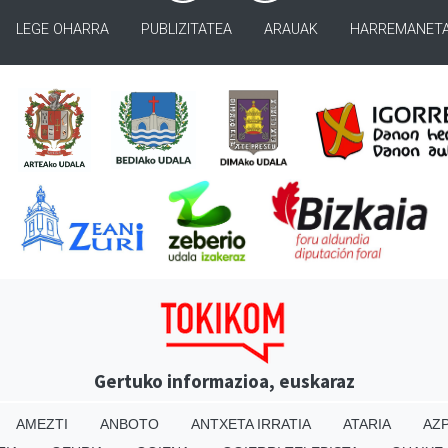
LEGE OHARRA
PUBLIZITATEA
ARAUAK
HARREMANET
Gertuko informazioa, euskaraz
AMEZTI
ANBOTO
ANTXETA IRRATIA
ATARIA
AZP