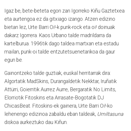
Igaz be, bete-beteta egon zan Igorreko Kiñu Gaztetxea
eta aurtengoa ez da gitxiago izango. Atzen edizino
bietan lez, Urte Barri Oi!-k punk-rock eta oi! doinuak
dakarz Igorrera. Kaos Urbano talde madrildarra da
kartelburua. 1996tik dago taldea martxan eta estadu
mailan, punk-oi talde entzutetsuenetarikoa da gaur
egun be.
Gainontzeko talde guztiak, euskal herritarrak dira:
Algortatik MadSkins, Durangaldetik Nekktar, Iruñatik
Attürri, Goierritik Aurrez Aurre, Bergaratik No Limits,
Elorriotik Fitoskins eta Arrasate-Bogotatik DJ
ChicasBeat. Fitoskins-ek gainera, Urte Barri Oi!-ko
lehenengo edizinoa zabaldu eban taldeak,
Umiltasuna
diskoa aurkeztuko dau Kiñun.