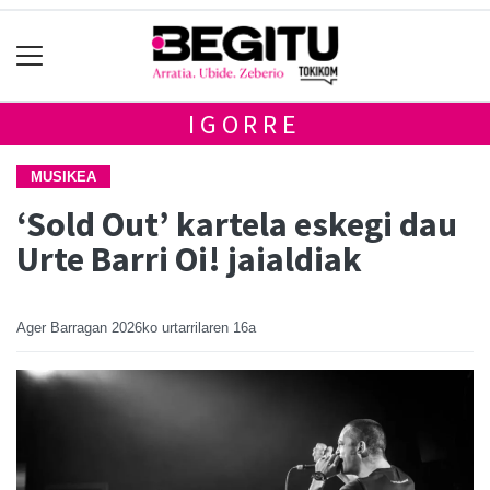
IGORRE
MUSIKEA
‘Sold Out’ kartela eskegi dau
Urte Barri Oi! jaialdiak
Ager Barragan
2026ko urtarrilaren 16a