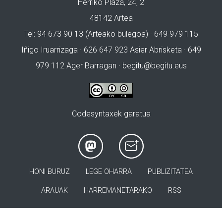
Herriko Plaza, 24, 2
48142 Artea
Tel: 94 673 90 13 (Arteako bulegoa) · 649 979 115
Iñigo Iruarrizaga · 626 647 923 Asier Abrisketa · 649
979 112 Ager Barragan ·
begitu@begitu.eus
Codesyntaxek garatua
HONI BURUZ
LEGE OHARRA
PUBLIZITATEA
ARAUAK
HARREMANETARAKO
RSS