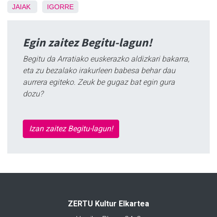
JAIAK
IGORRE
Egin zaitez Begitu-lagun!
Begitu da Arratiako euskerazko aldizkari bakarra,
eta zu bezalako irakurleen babesa behar dau
aurrera egiteko. Zeuk be gugaz bat egin gura
dozu?
Izan zaitez Begitu-lagun!
ZERTU Kultur Elkartea