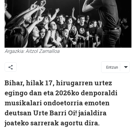
Argazkia: Aitzol Zamalloa
Entzun
Bihar, hilak 17, hirugarren urtez
egingo dan eta 2026ko denporaldi
musikalari ondoetorria emoten
deutsan Urte Barri Oi! jaialdira
joateko sarrerak agortu dira.