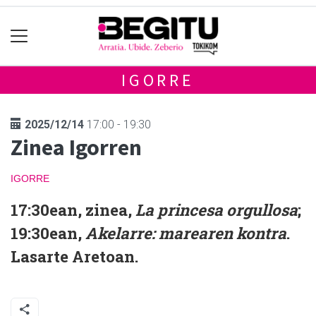
IGORRE
2025/12/14
17:00 - 19:30
Zinea Igorren
IGORRE
17:30ean, zinea,
La princesa orgullosa
;
19:30ean,
Akelarre: marearen kontra
.
Lasarte Aretoan.