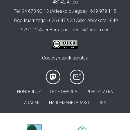
48142 Artea
Tel: 94 673 90 13 (Arteako bulegoa) · 649 979 115
Iñigo Iruarrizaga · 626 647 923 Asier Abrisketa · 649
979 112 Ager Barragan ·
begitu@begitu.eus
Codesyntaxek garatua
HONI BURUZ
LEGE OHARRA
PUBLIZITATEA
ARAUAK
HARREMANETARAKO
RSS