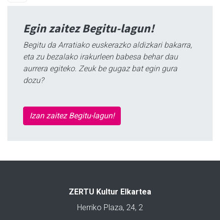
Egin zaitez Begitu-lagun!
Begitu da Arratiako euskerazko aldizkari bakarra,
eta zu bezalako irakurleen babesa behar dau
aurrera egiteko. Zeuk be gugaz bat egin gura
dozu?
Izan zaitez Begitu-lagun!
ZERTU Kultur Elkartea
Herriko Plaza, 24, 2