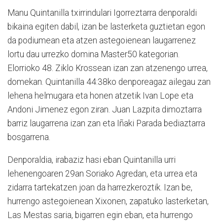
Manu Quintanilla txirrindulari Igorreztarra denporaldi
bikaina egiten dabil, izan be lasterketa guztietan egon
da podiumean eta atzen astegoienean laugarrenez
lortu dau urrezko domina Master50 kategorian.
Elorrioko 48. Ziklo Krossean izan zan atzenengo urrea,
domekan. Quintanilla 44:38ko denporeagaz ailegau zan
lehena helmugara eta honen atzetik Ivan Lope eta
Andoni Jimenez egon ziran. Juan Lazpita dimoztarra
barriz laugarrena izan zan eta Iñaki Parada bediaztarra
bosgarrena.
Denporaldia, irabaziz hasi eban Quintanilla urri
lehenengoaren 29an Soriako Agredan, eta urrea eta
zidarra tartekatzen joan da harrezkeroztik. Izan be,
hurrengo astegoienean Xixonen, zapatuko lasterketan,
Las Mestas saria, bigarren egin eban, eta hurrengo