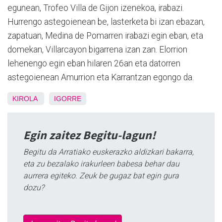
egunean, Trofeo Villa de Gijon izenekoa, irabazi.
Hurrengo astegoienean be, lasterketa bi izan ebazan,
zapatuan, Medina de Pomarren irabazi egin eban, eta
domekan, Villarcayon bigarrena izan zan. Elorrion
lehenengo egin eban hilaren 26an eta datorren
astegoienean Amurrion eta Karrantzan egongo da.
KIROLA
IGORRE
Egin zaitez Begitu-lagun!
Begitu da Arratiako euskerazko aldizkari bakarra,
eta zu bezalako irakurleen babesa behar dau
aurrera egiteko. Zeuk be gugaz bat egin gura
dozu?