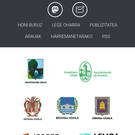
HONI BURUZ
LEGE OHARRA
PUBLIZITATEA
ARAUAK
HARREMANETARAKO
RSS