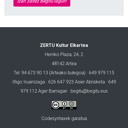
Izan zaitez Begitu-lagun!
ZERTU Kultur Elkartea
Herriko Plaza, 24, 2
48142 Artea
Tel: 94 673 90 13 (Arteako bulegoa) · 649 979 115
Iñigo Iruarrizaga · 626 647 923 Asier Abrisketa · 649
979 112 Ager Barragan ·
begitu@begitu.eus
Codesyntaxek garatua