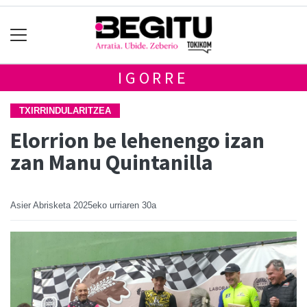
IGORRE
TXIRRINDULARITZEA
Elorrion be lehenengo izan
zan Manu Quintanilla
Asier Abrisketa
2025eko urriaren 30a