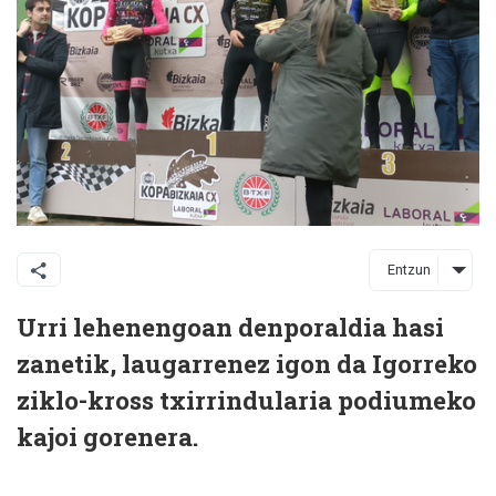
Entzun
Urri lehenengoan denporaldia hasi
zanetik, laugarrenez igon da Igorreko
ziklo-kross txirrindularia podiumeko
kajoi gorenera.