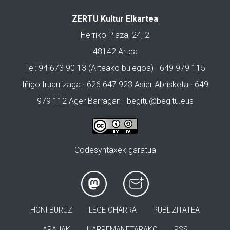
ZERTU Kultur Elkartea
Herriko Plaza, 24, 2
48142 Artea
Tel: 94 673 90 13 (Arteako bulegoa) · 649 979 115
Iñigo Iruarrizaga · 626 647 923 Asier Abrisketa · 649
979 112 Ager Barragan ·
begitu@begitu.eus
Codesyntaxek garatua
HONI BURUZ
LEGE OHARRA
PUBLIZITATEA
ARAUAK
HARREMANETARAKO
RSS