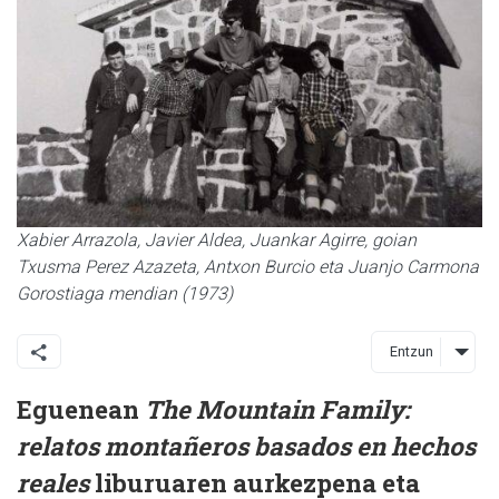
Xabier Arrazola, Javier Aldea, Juankar Agirre, goian
Txusma Perez Azazeta, Antxon Burcio eta Juanjo Carmona
Gorostiaga mendian (1973)
Entzun
Eguenean
The Mountain Family:
relatos montañeros basados en hechos
reales
liburuaren aurkezpena eta