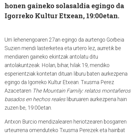
honen gaineko solasaldia egingo da
Igorreko Kultur Etxean, 19:00etan.
Urri lehenengoaren 27an egingo da aurtengo Gorbeia
Suzien mendi lasterketea eta urtero lez, aurretik be
mendiaren gaineko ekintzak antolatu ditu
antolakuntzeak. Holan, bihar, hilak 19, mendiko
esperientziak kontetan dituan liburu baten aurkezpena
egingo da Igorreko Kultur Etxean. Txusma Perez
Azacetaren
The Mountain Family: relatos montañeros
basados en hechos reales
liburuaren aurkezpena hain
zuzen be, 19:00etan.
Antxon Burcio mendizalearen heriotzearen bosgarren
urteurrena omenduteko Txusma Perezek eta hainbat