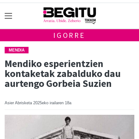
IGORRE
MENDIA
Mendiko esperientzien
kontaketak zabalduko dau
aurtengo Gorbeia Suzien
Asier Abrisketa
2025eko irailaren 18a