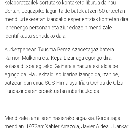
kolaboratzailek sortutako kontaketa liburua da hau.
Bertan, Legazpiko lagun talde batek atzen 50 urteetan
mendi urtekeretan izandako esperientziak kontetan dira
lehenengo personan eta ziur edozein mendizale
identifikauta sentiduko dala.
Aurkezpenean Txusma Perez Azacetagaz batera
Ramon Malkorra eta Kepa Lizarraga egongo dira,
solasalditxoa egiteko. Gainera sinadura ekitaldia be
egingo da. Hau ekitaldi solidarioa izango da, izan be,
batzean dan dirua SOS Himalaya-Iñaki Ochoa de Olza
Fundazinoaren proiektuetan inbertiduko da.
Mendizale familiaren hasierako argazkia, Gorostiaga
mendian, 1973an: Xabier Arrazola, Javier Aldea, Juankar