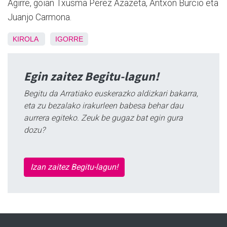
Agirre, goian Txusma Perez Azazeta, Antxon Burcio eta
Juanjo Carmona.
KIROLA
IGORRE
Egin zaitez Begitu-lagun!
Begitu da Arratiako euskerazko aldizkari bakarra,
eta zu bezalako irakurleen babesa behar dau
aurrera egiteko. Zeuk be gugaz bat egin gura
dozu?
Izan zaitez Begitu-lagun!