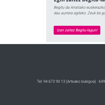
Begitu da Arratiako euskerazko
dau aurrera egiteko. Zeuk be g
Izan zaitez Begitu-lagun!
Tel: 94 673 90 13 (Arteako bulegoa) · 649