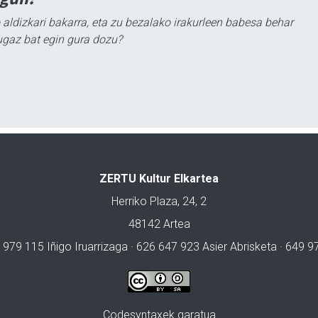
 aldizkari bakarra, eta zu bezalako irakurleen babesa behar
ugaz bat egin gura dozu?
ZERTU Kultur Elkartea
Herriko Plaza, 24, 2
48142 Artea
 979 115 Iñigo Iruarrizaga · 626 647 923 Asier Abrisketa · 649 
Codesyntaxek garatua