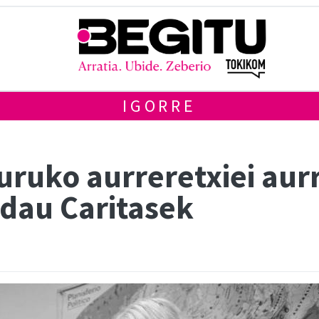
IGORRE
uruko aurreretxiei aur
 dau Caritasek