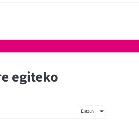
re egiteko
Entzun