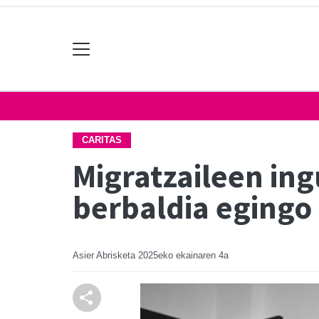
CARITAS
Migratzaileen ing
berbaldia egingo
Asier Abrisketa
2025eko ekainaren 4a