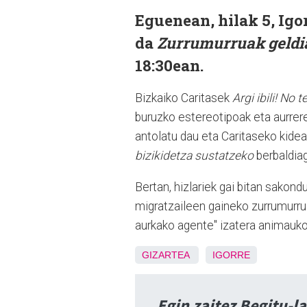
Eguenean, hilak 5, Ig
da
Zurrumurruak geldia
18:30ean.
Bizkaiko Caritasek
Argi ibili! No 
buruzko estereotipoak eta aurrere
antolatu dau eta Caritaseko kidea
bizikidetza sustatzeko
berbaldia
Bertan, hizlariek gai bitan sakond
migratzaileen gaineko zurrumurru
aurkako agente" izatera animauko
GIZARTEA
IGORRE
Egin zaitez Begitu-l