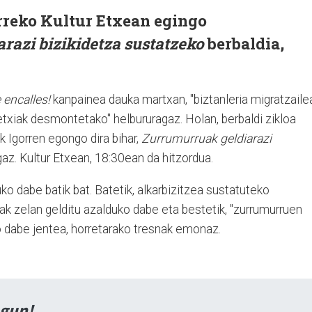
orreko Kultur Etxean egingo
razi bizikidetza sustatzeko
berbaldia,
te encalles!
kanpainea dauka martxan, "biztanleria migratzailea
txiak desmontetako" helbururagaz. Holan, berbaldi zikloa
k Igorren egongo dira bihar,
Zurrumurruak geldiarazi
gaz. Kultur Etxean, 18:30ean da hitzordua.
uko dabe batik bat. Batetik, alkarbizitzea sustatuteko
ak zelan gelditu azalduko dabe eta bestetik, "zurrumurruen
 dabe jentea, horretarako tresnak emonaz.
agun!