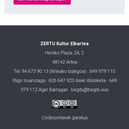
ZERTU Kultur Elkartea
Herriko Plaza, 24, 2
48142 Artea
Tel: 94 673 90 13 (Arteako bulegoa) · 649 979 115
Iñigo Iruarrizaga · 626 647 923 Asier Abrisketa · 649
979 112 Ager Barragan ·
begitu@begitu.eus
Codesyntaxek garatua