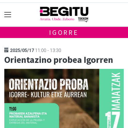
IGORRE
2025/05/17
11:00 - 13:30
Orientazino probea Igorren