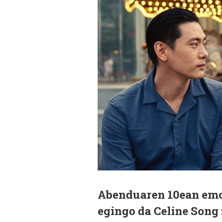
Abenduaren 10ean emon
egingo da Celine Song