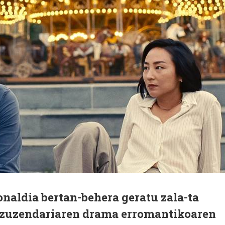
aldia bertan-behera geratu zala-ta
 zuzendariaren drama erromantikoaren