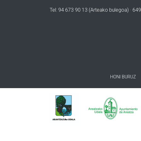
Tel: 94 673 90 13 (Arteako bulegoa) · 649
HONI BURUZ