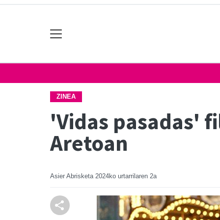
ZINEA
'Vidas pasadas' f
Aretoan
Asier Abrisketa
2024ko urtarrilaren 2a