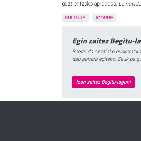
guztientzako aproposa,
La navid
KULTURA
IGORRE
Egin zaitez Begitu-l
Begitu da Arratiako euskerazko
dau aurrera egiteko. Zeuk be g
Izan zaitez Begitu-lagun!