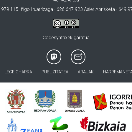
 979 115 Iñigo Iruarrizaga · 626 647 923 Asier Abrisketa · 649 
Codesyntaxek garatua
LEGE OHARRA
PUBLIZITATEA
ARAUAK
HARREMANET