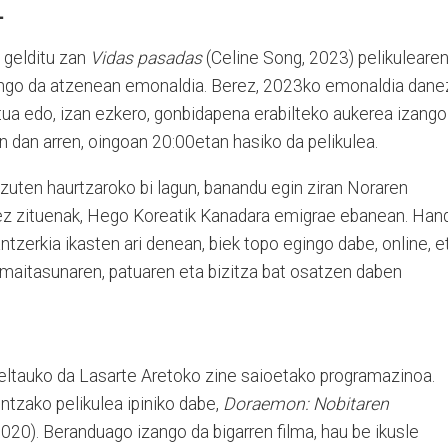
.
 gelditu zan
Vidas pasadas
(Celine Song, 2023) pelikuleare
izango da atzenean emonaldia. Berez, 2023ko emonaldia dane
ua edo, izan ezkero, gonbidapena erabilteko aukerea izango
 dan arren, oingoan 20:00etan hasiko da pelikulea.
zuten haurtzaroko bi lagun, banandu egin ziran Noraren
k ez zituenak, Hego Koreatik Kanadara emigrae ebanean. Han
tzerkia ikasten ari denean, biek topo egingo dabe, online, e
 maitasunaren, patuaren eta bizitza bat osatzen daben
eltauko da Lasarte Aretoko zine saioetako programazinoa.
ntzako pelikulea ipiniko dabe,
Doraemon:
Nobitaren
2020). Beranduago izango da bigarren filma, hau be ikusle