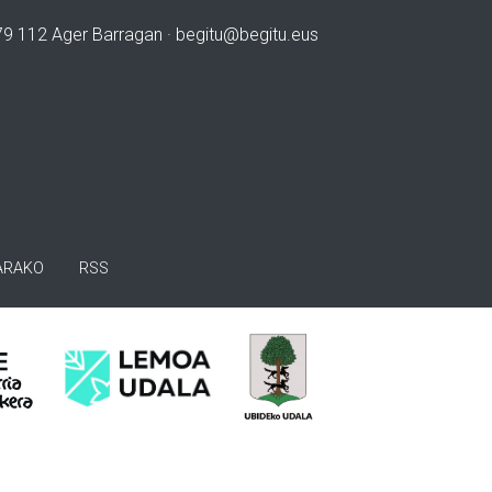
979 112 Ager Barragan ·
begitu@begitu.eus
ARAKO
RSS