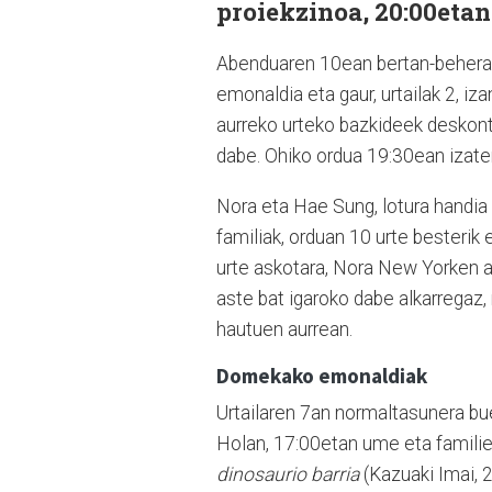
proiekzinoa, 20:00etan
Abenduaren 10ean bertan-behera
emonaldia eta gaur, urtailak 2, 
aurreko urteko bazkideek deskont
dabe. Ohiko ordua 19:30ean izaten
Nora eta Hae Sung, lotura handia 
familiak, orduan 10 urte besteri
urte askotara, Nora New Yorken an
aste bat igaroko dabe alkarregaz,
hautuen aurrean.
Domekako emonaldiak
Urtailaren 7an normaltasunera bu
Holan, 17:00etan ume eta familie
dinosaurio barria
(Kazuaki Imai, 