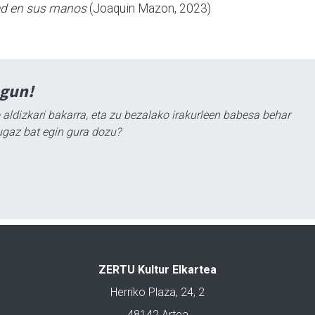
ad en sus manos
(Joaquin Mazon, 2023)
agun!
 aldizkari bakarra, eta zu bezalako irakurleen babesa behar
ugaz bat egin gura dozu?
ZERTU Kultur Elkartea
Herriko Plaza, 24, 2
48142 Artea