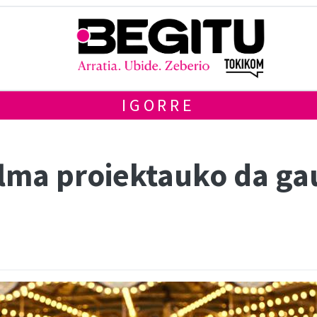
IGORRE
ilma proiektauko da ga