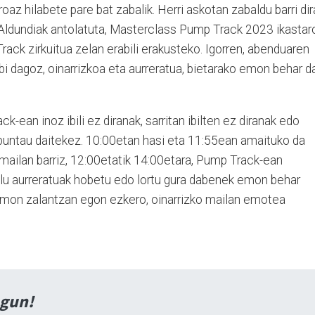
az hilabete pare bat zabalik. Herri askotan zabaldu barri dir
 Aldundiak antolatuta, Masterclass Pump Track 2023 ikastar
Track zirkuitua zelan erabili erakusteko. Igorren, abenduaren
bi dagoz, oinarrizkoa eta aurreratua, bietarako emon behar d
k-ean inoz ibili ez diranak, sarritan ibilten ez diranak edo
puntau daitekez. 10:00etan hasi eta 11:55ean amaituko da
mailan barriz, 12:00etatik 14:00etara, Pump Track-ean
ilu aurreratuak hobetu edo lortu gura dabenek emon behar
emon zalantzan egon ezkero, oinarrizko mailan emotea
agun!