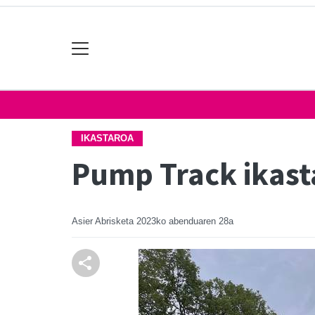
IKASTAROA
Pump Track ikasta
Asier Abrisketa
2023ko abenduaren 28a