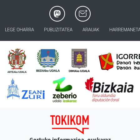
LEGE OHARRA
PUBLIZITATEA
ARAUAK
HARREMANET
Gertuko informazioa, euskaraz