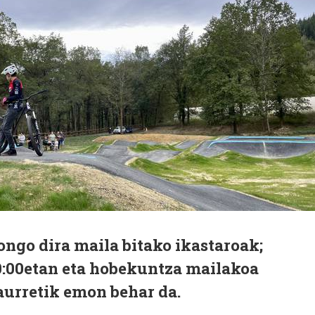
go dira maila bitako ikastaroak;
0:00etan eta hobekuntza mailakoa
 aurretik emon behar da.