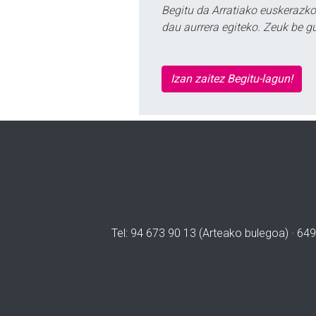
Begitu da Arratiako euskerazko
dau aurrera egiteko. Zeuk be g
Izan zaitez Begitu-lagun!
Tel: 94 673 90 13 (Arteako bulegoa) · 649