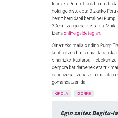
Igorreko Pump Track barriak badaro
holango pistak eta Bizkaiko Foru
herriz herri dabil bertakoei Pump 
30ean izango da ikastaroa. Maila 
izena
online galdetegian
.
Oinarrizko maila oindino Pump Trac
konfiantzea hartu gura dabenak a
oinarrizko ikastaroa. Hobekuntza 
denpora bat daroenek eta trikima
dabe izena. Izena zein mailatan 
gomendatzen da.
KIROLA
IGORRE
Egin zaitez Begitu-l