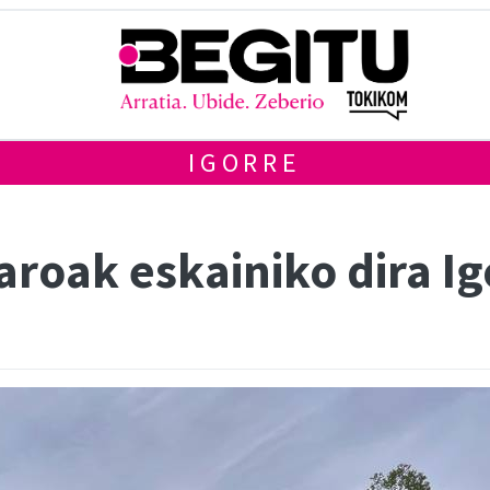
IGORRE
roak eskainiko dira Ig