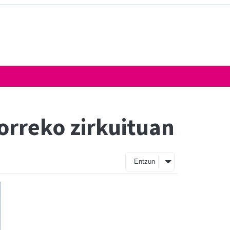
orreko zirkuituan
Entzun