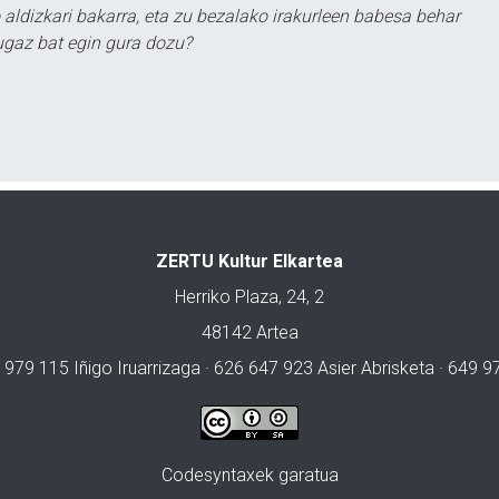
 aldizkari bakarra, eta zu bezalako irakurleen babesa behar
ugaz bat egin gura dozu?
ZERTU Kultur Elkartea
Herriko Plaza, 24, 2
48142 Artea
 979 115 Iñigo Iruarrizaga · 626 647 923 Asier Abrisketa · 649 
Codesyntaxek garatua