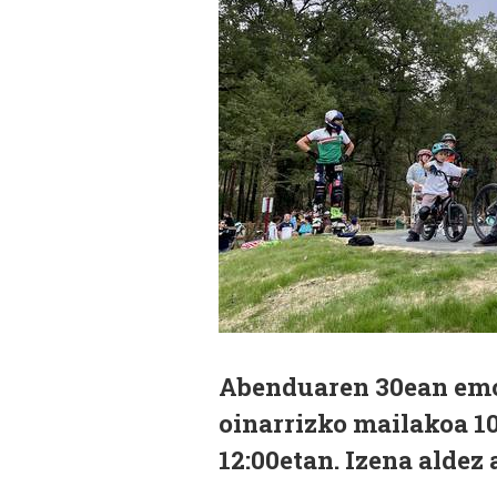
Abenduaren 30ean emon
oinarrizko mailakoa 1
12:00etan. Izena aldez