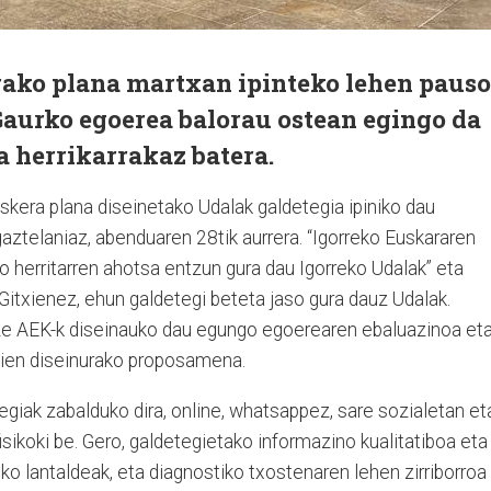
rako plana martxan ipinteko lehen paus
Gaurko egoerea balorau ostean egingo da
a herrikarrakaz batera.
kera plana diseinetako Udalak galdetegia ipiniko dau
gaztelaniaz, abenduaren 28tik aurrera. “Igorreko Euskararen
ko herritarren ahotsa entzun gura dau Igorreko Udalak” eta
 Gitxienez, ehun galdetegi beteta jaso gura dauz Udalak.
ze AEK-k diseinauko dau egungo egoerearen ebaluazinoa et
usien diseinurako proposamena.
egiak zabalduko dira, online, whatsappez, sare sozialetan et
fisikoki be. Gero, galdetegietako informazino kualitatiboa eta
ko lantaldeak, eta diagnostiko txostenaren lehen zirriborroa