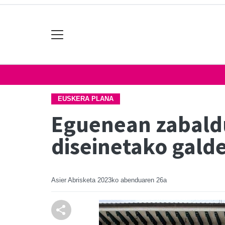
EUSKERA PLANA
Eguenean zabaldu
diseinetako gald
Asier Abrisketa
2023ko abenduaren 26a