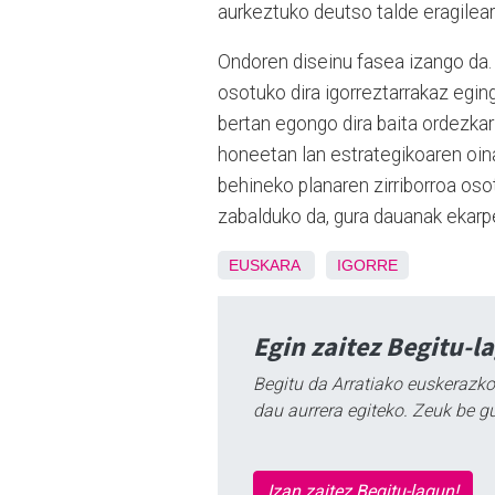
aurkeztuko deutso talde eragilear
Ondoren diseinu fasea izango da. 
osotuko dira igorreztarrakaz eging
bertan egongo dira baita ordezkari
honeetan lan estrategikoaren oinar
behineko planaren zirriborroa osot
zabalduko da, gura dauanak ekarpe
EUSKARA
IGORRE
Egin zaitez Begitu-l
Begitu da Arratiako euskerazko
dau aurrera egiteko. Zeuk be g
Izan zaitez Begitu-lagun!