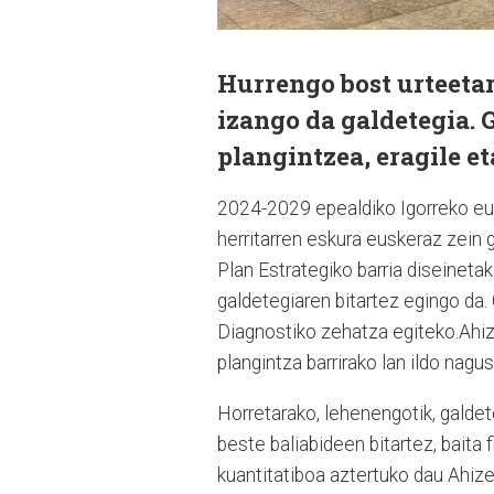
Hurrengo bost urteeta
izango da galdetegia. 
plangintzea, eragile et
2024-2029 epealdiko Igorreko eus
herritarren eskura euskeraz zein 
Plan Estrategiko barria diseineta
galdetegiaren bitartez egingo da.
Diagnostiko zehatza egiteko.Ahi
plangintza barrirako lan ildo nag
Horretarako, lehenengotik, galdet
beste baliabideen bitartez, baita 
kuantitatiboa aztertuko dau Ahize