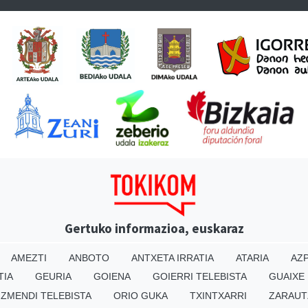
Gertuko informazioa, euskaraz
AMEZTI
ANBOTO
ANTXETA IRRATIA
ATARIA
AZP
TIA
GEURIA
GOIENA
GOIERRI TELEBISTA
GUAIXE
IZMENDI TELEBISTA
ORIO GUKA
TXINTXARRI
ZARAUT