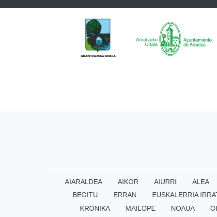
AIARALDEA
AIKOR
AIURRI
ALEA
BEGITU
ERRAN
EUSKALERRIA IRRA
KRONIKA
MAILOPE
NOAUA
O