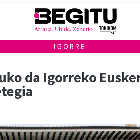
IGORRE
ko da Igorreko Euske
etegia