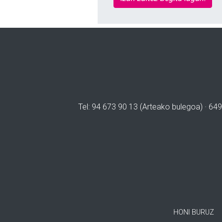
Tel: 94 673 90 13 (Arteako bulegoa) · 649
HONI BURUZ