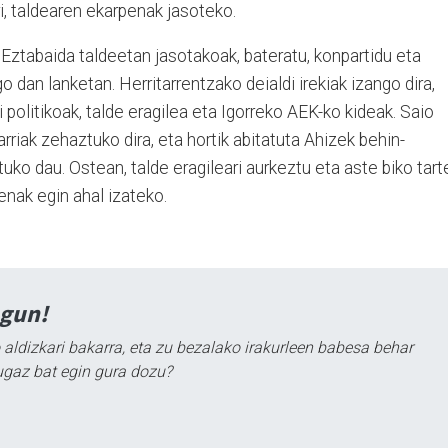
i, taldearen ekarpenak jasoteko.
Eztabaida taldeetan jasotakoak, bateratu, konpartidu eta
o dan lanketan. Herritarrentzako deialdi irekiak izango dira,
 politikoak, talde eragilea eta Igorreko AEK-ko kideak. Saio
riak zehaztuko dira, eta hortik abitatuta Ahizek behin-
uko dau. Ostean, talde eragileari aurkeztu eta aste biko tart
nak egin ahal izateko.
agun!
 aldizkari bakarra, eta zu bezalako irakurleen babesa behar
ugaz bat egin gura dozu?