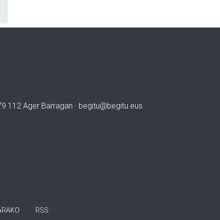
979 112 Ager Barragan ·
begitu@begitu.eus
ARAKO
RSS