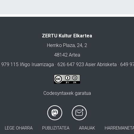
ZERTU Kultur Elkartea
Herriko Plaza, 24, 2
48142 Artea
 979 115 Iñigo Iruarrizaga · 626 647 923 Asier Abrisketa · 649 
Codesyntaxek garatua
LEGE OHARRA
PUBLIZITATEA
ARAUAK
HARREMANET