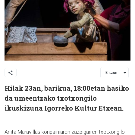
Entzun
Hilak 23an, barikua, 18:00etan hasiko
da umeentzako txotxongilo
ikuskizuna Igorreko Kultur Etxean.
Anita Maravillas konpainiaren zazpigarren txotxongilo