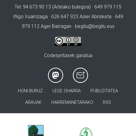
Tel: 94 673 90 13 (Arteako bulegoa) · 649 979 115
Iñigo Iruarrizaga · 626 647 923 Asier Abrisketa · 649
979 112 Ager Barragan ·
begitu@begitu.eus
Codesyntaxek garatua
HONI BURUZ
LEGE OHARRA
PUBLIZITATEA
ARAUAK
HARREMANETARAKO
RSS