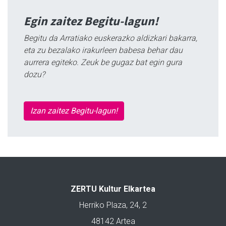
Egin zaitez Begitu-lagun!
Begitu da Arratiako euskerazko aldizkari bakarra,
eta zu bezalako irakurleen babesa behar dau
aurrera egiteko. Zeuk be gugaz bat egin gura
dozu?
Izan zaitez Begitu-lagun!
ZERTU Kultur Elkartea
Herriko Plaza, 24, 2
48142 Artea