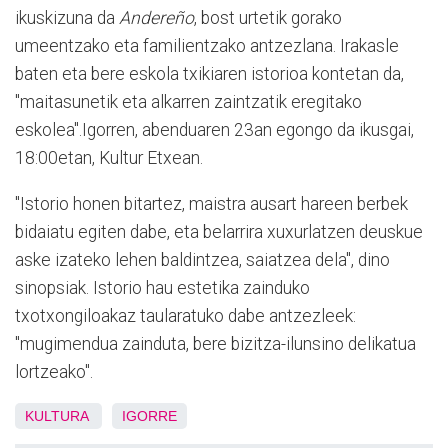
ikuskizuna da
Andereño
, bost urtetik gorako
umeentzako eta familientzako antzezlana. Irakasle
baten eta bere eskola txikiaren istorioa kontetan da,
"maitasunetik eta alkarren zaintzatik eregitako
eskolea".Igorren, abenduaren 23an egongo da ikusgai,
18:00etan, Kultur Etxean.
"Istorio honen bitartez, maistra ausart hareen berbek
bidaiatu egiten dabe, eta belarrira xuxurlatzen deuskue
aske izateko lehen baldintzea, saiatzea dela", dino
sinopsiak. Istorio hau estetika zainduko
txotxongiloakaz taularatuko dabe antzezleek:
"mugimendua zainduta, bere bizitza-ilunsino delikatua
lortzeako".
KULTURA
IGORRE