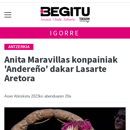
IGORRE
ANTZERKIA
Anita Maravillas konpainiak
'Andereño' dakar Lasarte
Aretora
Asier Abrisketa
2023ko abenduaren 20a