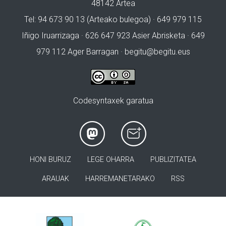
48142 Artea
Tel: 94 673 90 13 (Arteako bulegoa) · 649 979 115
Iñigo Iruarrizaga · 626 647 923 Asier Abrisketa · 649
979 112 Ager Barragan ·
begitu@begitu.eus
Codesyntaxek garatua
HONI BURUZ
LEGE OHARRA
PUBLIZITATEA
ARAUAK
HARREMANETARAKO
RSS