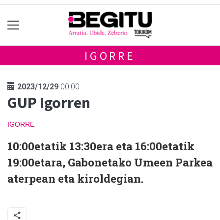
IGORRE
2023/12/29
00:00
GUP Igorren
IGORRE
10:00etatik 13:30era eta 16:00etatik
19:00etara, Gabonetako Umeen Parkea
aterpean eta kiroldegian.