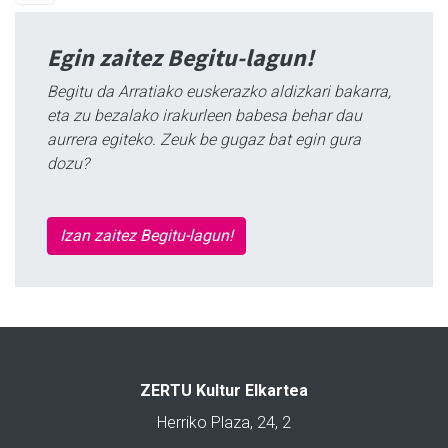
Egin zaitez Begitu-lagun!
Begitu da Arratiako euskerazko aldizkari bakarra,
eta zu bezalako irakurleen babesa behar dau
aurrera egiteko. Zeuk be gugaz bat egin gura
dozu?
Izan zaitez Begitu-lagun!
ZERTU Kultur Elkartea
Herriko Plaza, 24, 2