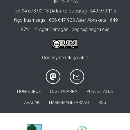
48142 Artea
Tel: 94 673 90 13 (Arteako bulegoa) · 649 979 115
Iñigo Iruarrizaga · 626 647 923 Asier Abrisketa · 649
979 112 Ager Barragan ·
begitu@begitu.eus
Codesyntaxek garatua
HONI BURUZ
LEGE OHARRA
PUBLIZITATEA
ARAUAK
HARREMANETARAKO
RSS