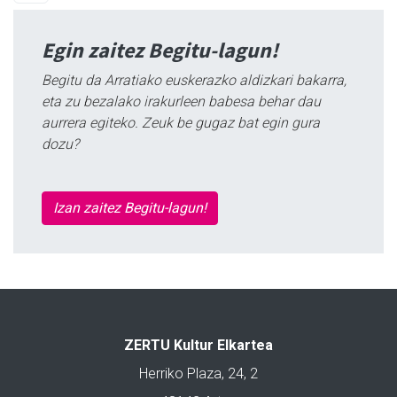
Egin zaitez Begitu-lagun!
Begitu da Arratiako euskerazko aldizkari bakarra,
eta zu bezalako irakurleen babesa behar dau
aurrera egiteko. Zeuk be gugaz bat egin gura
dozu?
Izan zaitez Begitu-lagun!
ZERTU Kultur Elkartea
Herriko Plaza, 24, 2