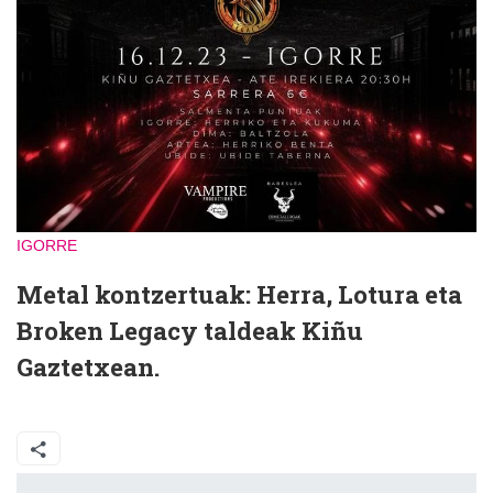
IGORRE
Metal kontzertuak: Herra, Lotura eta
Broken Legacy taldeak Kiñu
Gaztetxean.