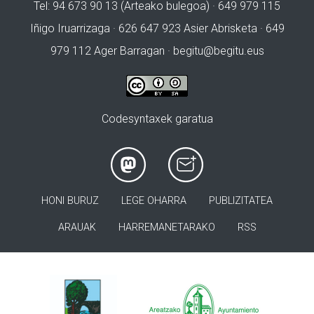
Tel: 94 673 90 13 (Arteako bulegoa) · 649 979 115
Iñigo Iruarrizaga · 626 647 923 Asier Abrisketa · 649
979 112 Ager Barragan ·
begitu@begitu.eus
Codesyntaxek garatua
HONI BURUZ
LEGE OHARRA
PUBLIZITATEA
ARAUAK
HARREMANETARAKO
RSS