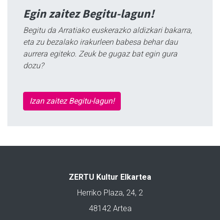
Egin zaitez Begitu-lagun!
Begitu da Arratiako euskerazko aldizkari bakarra,
eta zu bezalako irakurleen babesa behar dau
aurrera egiteko. Zeuk be gugaz bat egin gura
dozu?
Izan zaitez Begitu-lagun!
ZERTU Kultur Elkartea
Herriko Plaza, 24, 2
48142 Artea