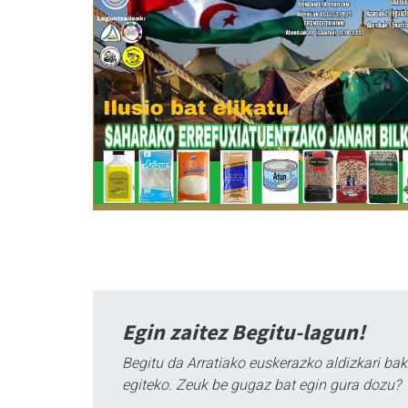
Egin zaitez Begitu-lagun!
Begitu da Arratiako euskerazko aldizkari bak
egiteko. Zeuk be gugaz bat egin gura dozu?