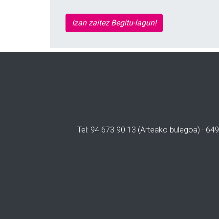
Izan zaitez Begitu-lagun!
Tel: 94 673 90 13 (Arteako bulegoa) · 649