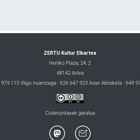
ZERTU Kultur Elkartea
Herriko Plaza, 24, 2
48142 Artea
 979 115 Iñigo Iruarrizaga · 626 647 923 Asier Abrisketa · 649 
Codesyntaxek garatua