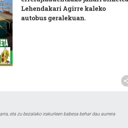
Lehendakari Agirre kaleko
autobus geralekuan.
arra, eta zu bezalako irakurleen babesa behar dau aurrera