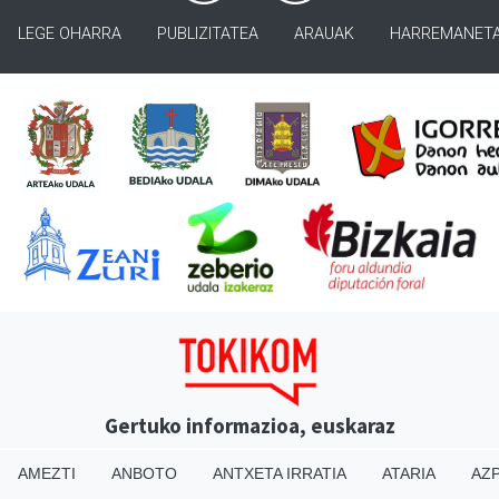
LEGE OHARRA
PUBLIZITATEA
ARAUAK
HARREMANET
Gertuko informazioa, euskaraz
AMEZTI
ANBOTO
ANTXETA IRRATIA
ATARIA
AZP