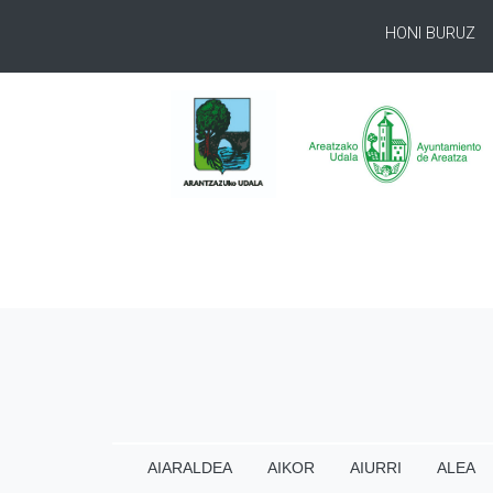
HONI BURUZ
AIARALDEA
AIKOR
AIURRI
ALEA