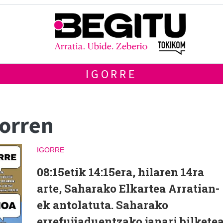
IGORRE
gorren
IGORRE
08:15etik 14:15era, hilaren 14ra
arte, Saharako Elkartea Arratian-
ek antolatuta. Saharako
errefujiaduentzako janari bilkete