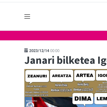
2023/12/14
00:00
Janari bilketea I