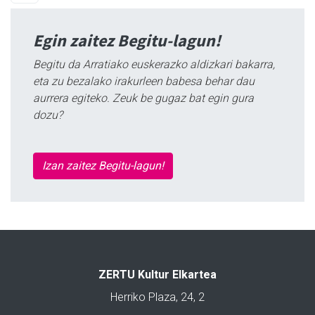
Egin zaitez Begitu-lagun!
Begitu da Arratiako euskerazko aldizkari bakarra,
eta zu bezalako irakurleen babesa behar dau
aurrera egiteko. Zeuk be gugaz bat egin gura
dozu?
Izan zaitez Begitu-lagun!
ZERTU Kultur Elkartea
Herriko Plaza, 24, 2