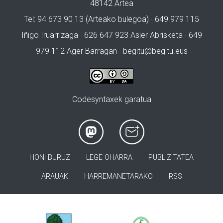
48142 Artea
Tel: 94 673 90 13 (Arteako bulegoa) · 649 979 115
Iñigo Iruarrizaga · 626 647 923 Asier Abrisketa · 649
979 112 Ager Barragan ·
begitu@begitu.eus
Codesyntaxek garatua
HONI BURUZ
LEGE OHARRA
PUBLIZITATEA
ARAUAK
HARREMANETARAKO
RSS