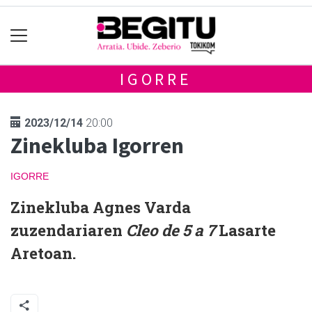
IGORRE
2023/12/14
20:00
Zinekluba Igorren
IGORRE
Zinekluba Agnes Varda
zuzendariaren
Cleo de 5 a 7
Lasarte
Aretoan.