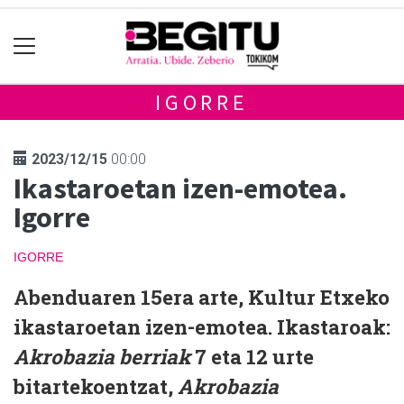
IGORRE
2023/12/15
00:00
Ikastaroetan izen-emotea.
Igorre
IGORRE
Abenduaren 15era arte, Kultur Etxeko
ikastaroetan izen-emotea. Ikastaroak:
Akrobazia berriak
7 eta 12 urte
bitartekoentzat,
Akrobazia