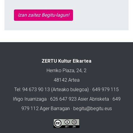
Izan zaitez Begitu-lagun!
ZERTU Kultur Elkartea
Herriko Plaza, 24, 2
48142 Artea
Tel: 94 673 90 13 (Arteako bulegoa) · 649 979 115
Iñigo Iruarrizaga · 626 647 923 Asier Abrisketa · 649
979 112 Ager Barragan ·
begitu@begitu.eus