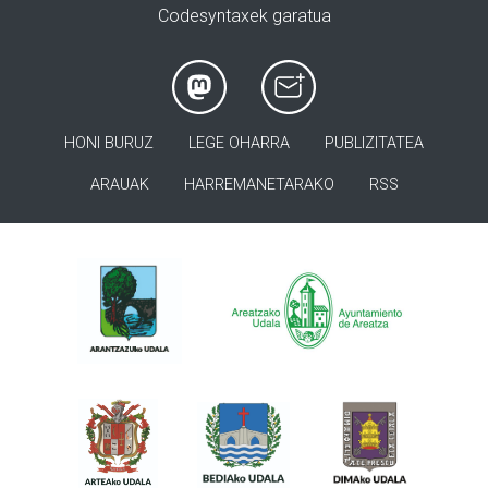
Codesyntaxek garatua
HONI BURUZ
LEGE OHARRA
PUBLIZITATEA
ARAUAK
HARREMANETARAKO
RSS