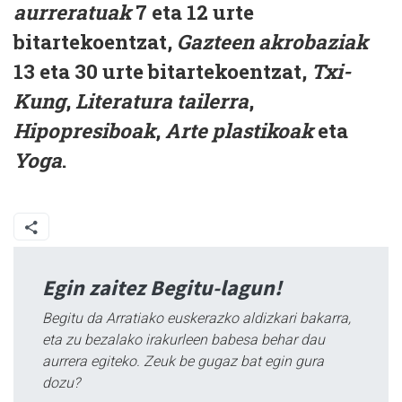
aurreratuak
7 eta 12 urte
bitartekoentzat,
Gazteen akrobaziak
13 eta 30 urte bitartekoentzat,
Txi-
Kung
,
Literatura tailerra
,
Hipopresiboak
,
Arte plastikoak
eta
Yoga
.
Egin zaitez Begitu-lagun!
Begitu da Arratiako euskerazko aldizkari bakarra,
eta zu bezalako irakurleen babesa behar dau
aurrera egiteko. Zeuk be gugaz bat egin gura
dozu?