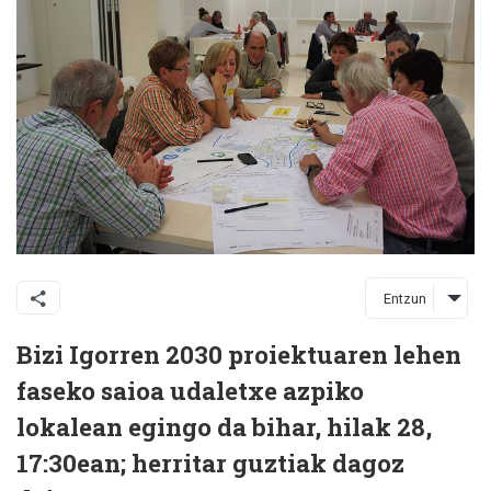
Entzun
Bizi Igorren 2030 proiektuaren lehen
faseko saioa udaletxe azpiko
lokalean egingo da bihar, hilak 28,
17:30ean; herritar guztiak dagoz