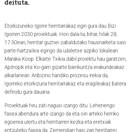
deituta.
Etorkizuneko Igorre herritarrakaz egin gura dau Bizi
Igorren 2030 proiektuak. Hori dala-ta, bihar, hilak 28,
17:30ean, herritar guztiei zabaldutako hausnarketa saio
parte-hartzailea egingo da udaletxe azpiko lokalean.
Maraka Koop. Elkarte Txikia dabil proiektu hau garatzen,
Apitropik eta Ko-garri gizarte barrikuntza erakundeakaz
alkarlanean. Anbizino handiko prozesu irekia da,
Igorreko etorkizuna herritarrakaz eta eragileakaz batera
definidu gura dauana.
Proiektuak hiru zati nagusi izango ditu. Lehenengo
fasea abendura arte izango da eta oin arteko herriko
egoerea ulertu eta herritarren kezka eta eretxiak
entzuteko fasea da. Zemendian hasi zan herritarrei