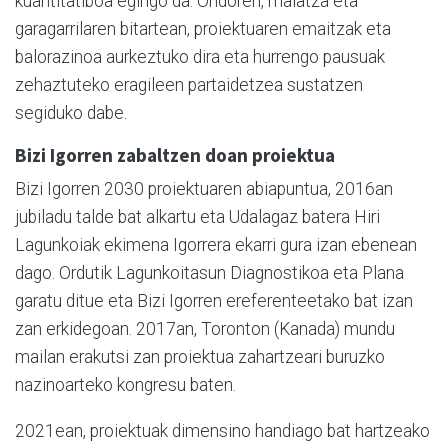
kuantitatiboa egingo da. Ondoren, maiatza eta
garagarrilaren bitartean, proiektuaren emaitzak eta
balorazinoa aurkeztuko dira eta hurrengo pausuak
zehaztuteko eragileen partaidetzea sustatzen
segiduko dabe.
Bizi Igorren zabaltzen doan proiektua
Bizi Igorren 2030 proiektuaren abiapuntua, 2016an
jubiladu talde bat alkartu eta Udalagaz batera Hiri
Lagunkoiak ekimena Igorrera ekarri gura izan ebenean
dago. Ordutik Lagunkoitasun Diagnostikoa eta Plana
garatu ditue eta Bizi Igorren ereferenteetako bat izan
zan erkidegoan. 2017an, Toronton (Kanada) mundu
mailan erakutsi zan proiektua zahartzeari buruzko
nazinoarteko kongresu baten.
2021ean, proiektuak dimensino handiago bat hartzeako