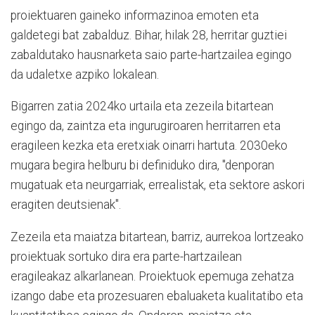
proiektuaren gaineko informazinoa emoten eta
galdetegi bat zabalduz. Bihar, hilak 28, herritar guztiei
zabaldutako hausnarketa saio parte-hartzailea egingo
da udaletxe azpiko lokalean.
Bigarren zatia 2024ko urtaila eta zezeila bitartean
egingo da, zaintza eta ingurugiroaren herritarren eta
eragileen kezka eta eretxiak oinarri hartuta. 2030eko
mugara begira helburu bi definiduko dira, "denporan
mugatuak eta neurgarriak, errealistak, eta sektore askori
eragiten deutsienak".
Zezeila eta maiatza bitartean, barriz, aurrekoa lortzeako
proiektuak sortuko dira era parte-hartzailean
eragileakaz alkarlanean. Proiektuok epemuga zehatza
izango dabe eta prozesuaren ebaluaketa kualitatibo eta