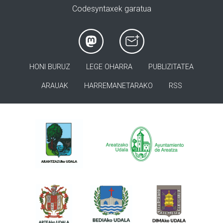
Codesyntaxek garatua
HONI BURUZ
LEGE OHARRA
PUBLIZITATEA
ARAUAK
HARREMANETARAKO
RSS