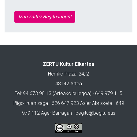
Izan zaitez Begitu-lagun!
ZERTU Kultur Elkartea
Herriko Plaza, 24, 2
48142 Artea
Tel: 94 673 90 13 (Arteako bulegoa) · 649 979 115
Iñigo Iruarrizaga · 626 647 923 Asier Abrisketa · 649
979 112 Ager Barragan ·
begitu@begitu.eus