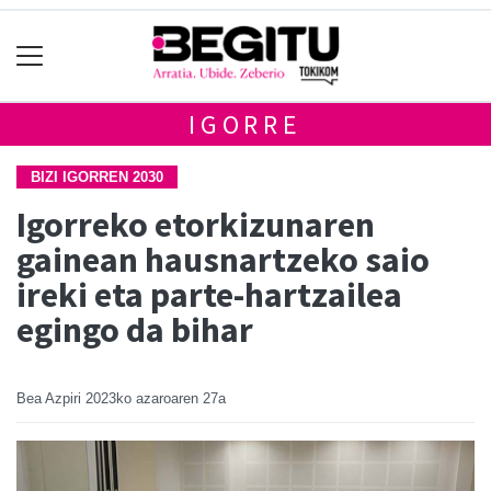
IGORRE
BIZI IGORREN 2030
Igorreko etorkizunaren
gainean hausnartzeko saio
ireki eta parte-hartzailea
egingo da bihar
Bea Azpiri
2023ko azaroaren 27a