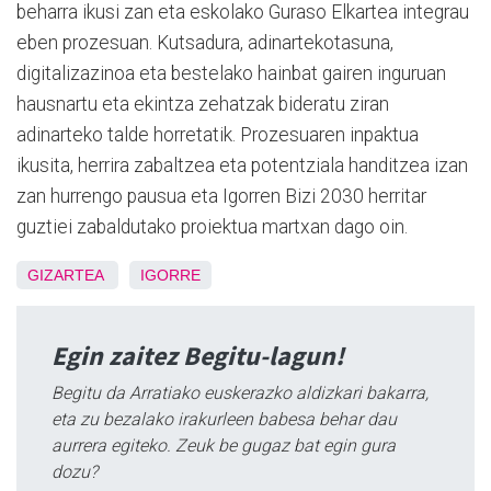
beharra ikusi zan eta eskolako Guraso Elkartea integrau
eben prozesuan. Kutsadura, adinartekotasuna,
digitalizazinoa eta bestelako hainbat gairen inguruan
hausnartu eta ekintza zehatzak bideratu ziran
adinarteko talde horretatik. Prozesuaren inpaktua
ikusita, herrira zabaltzea eta potentziala handitzea izan
zan hurrengo pausua eta Igorren Bizi 2030 herritar
guztiei zabaldutako proiektua martxan dago oin.
GIZARTEA
IGORRE
Egin zaitez Begitu-lagun!
Begitu da Arratiako euskerazko aldizkari bakarra,
eta zu bezalako irakurleen babesa behar dau
aurrera egiteko. Zeuk be gugaz bat egin gura
dozu?