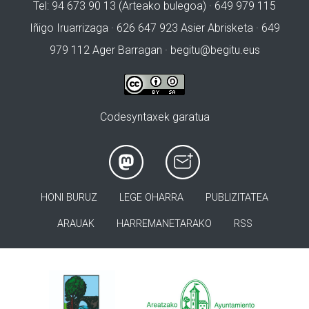
Tel: 94 673 90 13 (Arteako bulegoa) · 649 979 115
Iñigo Iruarrizaga · 626 647 923 Asier Abrisketa · 649
979 112 Ager Barragan ·
begitu@begitu.eus
Codesyntaxek garatua
HONI BURUZ
LEGE OHARRA
PUBLIZITATEA
ARAUAK
HARREMANETARAKO
RSS