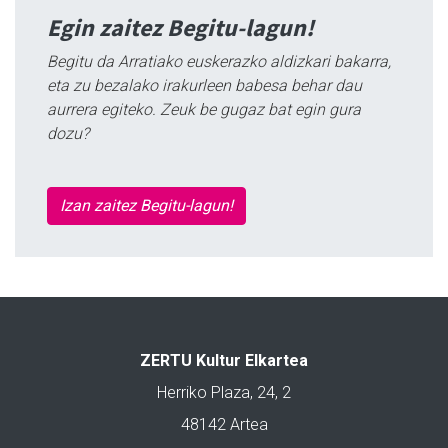
Egin zaitez Begitu-lagun!
Begitu da Arratiako euskerazko aldizkari bakarra,
eta zu bezalako irakurleen babesa behar dau
aurrera egiteko. Zeuk be gugaz bat egin gura
dozu?
Izan zaitez Begitu-lagun!
ZERTU Kultur Elkartea
Herriko Plaza, 24, 2
48142 Artea