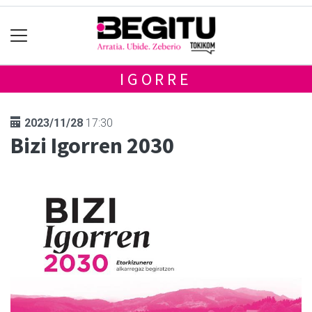
IGORRE
2023/11/28
17:30
Bizi Igorren 2030