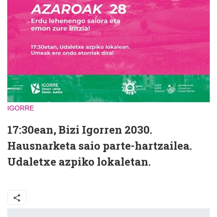
IGORRE
17:30ean, Bizi Igorren 2030.
Hausnarketa saio parte-hartzailea.
Udaletxe azpiko lokaletan.