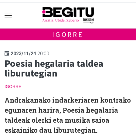
IGORRE
2023/11/24
20:00
Poesia hegalaria taldea
liburutegian
IGORRE
Andrakanako indarkeriaren kontrako
egunaren harira, Poesia hegalaria
taldeak olerki eta musika saioa
eskainiko dau liburutegian.