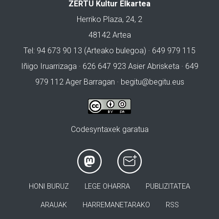
ZERTU Kultur Elkartea
Herriko Plaza, 24, 2
48142 Artea
Tel: 94 673 90 13 (Arteako bulegoa) · 649 979 115
Iñigo Iruarrizaga · 626 647 923 Asier Abrisketa · 649
979 112 Ager Barragan ·
begitu@begitu.eus
Codesyntaxek garatua
HONI BURUZ
LEGE OHARRA
PUBLIZITATEA
ARAUAK
HARREMANETARAKO
RSS