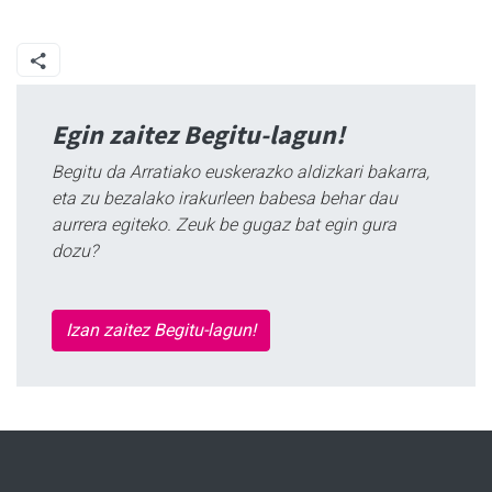
Egin zaitez Begitu-lagun!
Begitu da Arratiako euskerazko aldizkari bakarra,
eta zu bezalako irakurleen babesa behar dau
aurrera egiteko. Zeuk be gugaz bat egin gura
dozu?
Izan zaitez Begitu-lagun!