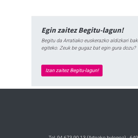
Egin zaitez Begitu-lagun!
Begitu da Arratiako euskerazko aldizkari bak
egiteko. Zeuk be gugaz bat egin gura dozu?
Izan zaitez Begitu-lagun!
Tel: 94 673 90 13 (Arteako bulegoa) · 649