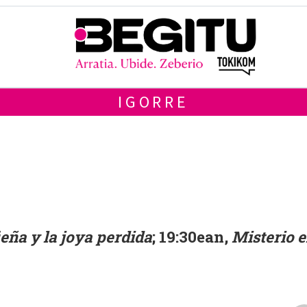
IGORRE
eña y la joya perdida
; 19:30ean,
Misterio 