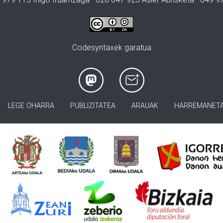
Codesyntaxek garatua
LEGE OHARRA
PUBLIZITATEA
ARAUAK
HARREMANET