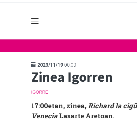
2023/11/19
00:00
Zinea Igorren
IGORRE
17:00etan, zinea,
Richard la cigü
Venecia
Lasarte Aretoan.