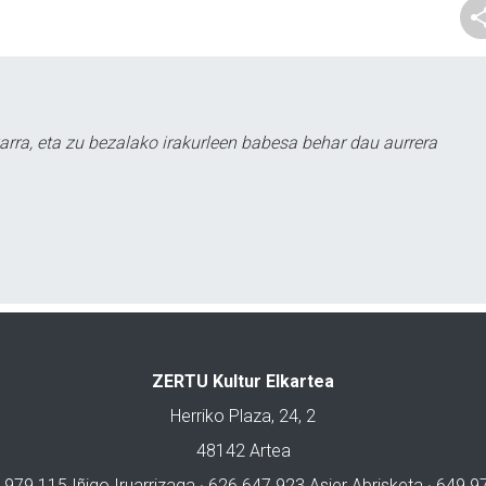
arra, eta zu bezalako irakurleen babesa behar dau aurrera
ZERTU Kultur Elkartea
Herriko Plaza, 24, 2
48142 Artea
 979 115 Iñigo Iruarrizaga · 626 647 923 Asier Abrisketa · 649 