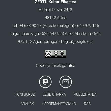
ZERTU Kultur Elkartea
Herriko Plaza, 24, 2
48142 Artea
Tel: 94 673 90 13 (Arteako bulegoa) · 649 979 115
Iñigo Iruarrizaga · 626 647 923 Asier Abrisketa · 649
979 112 Ager Barragan ·
begitu@begitu.eus
Codesyntaxek garatua
HONI BURUZ
LEGE OHARRA
PUBLIZITATEA
ARAUAK
HARREMANETARAKO
RSS