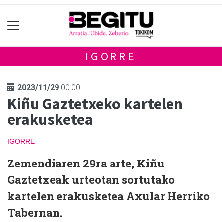
IGORRE
2023/11/29
00:00
Kiñu Gaztetxeko kartelen
erakusketea
IGORRE
Zemendiaren 29ra arte, Kiñu
Gaztetxeak urteotan sortutako
kartelen erakusketea Axular Herriko
Tabernan.