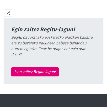
Egin zaitez Begitu-lagun!
Begitu da Arratiako euskerazko aldizkari bakarra,
eta zu bezalako irakurleen babesa behar dau
aurrera egiteko. Zeuk be gugaz bat egin gura
dozu?
Izan zaitez Begitu-lagun!