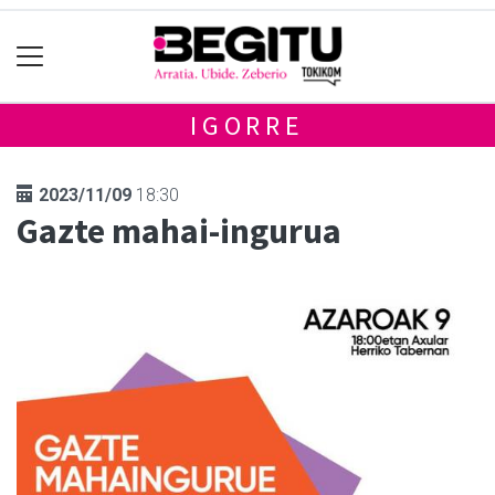
IGORRE
2023/11/09
18:30
Gazte mahai-ingurua