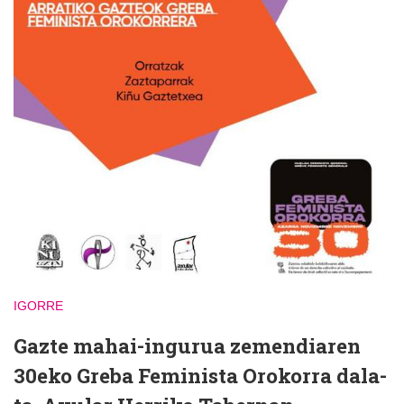
IGORRE
Gazte mahai-ingurua zemendiaren
30eko Greba Feminista Orokorra dala-