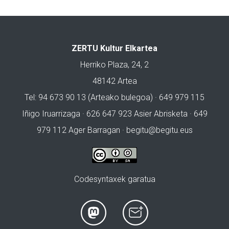
ZERTU Kultur Elkartea
Herriko Plaza, 24, 2
48142 Artea
Tel: 94 673 90 13 (Arteako bulegoa) · 649 979 115
Iñigo Iruarrizaga · 626 647 923 Asier Abrisketa · 649
979 112 Ager Barragan ·
begitu@begitu.eus
Codesyntaxek garatua