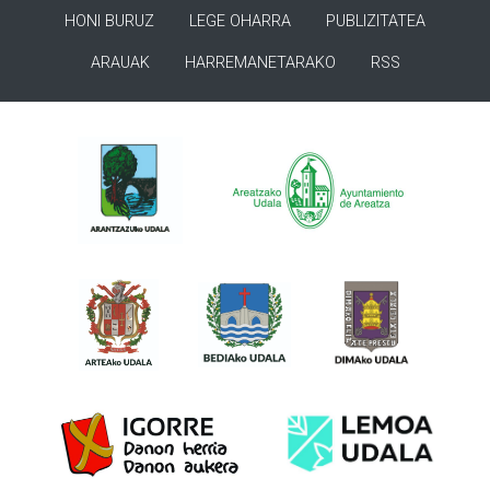
HONI BURUZ
LEGE OHARRA
PUBLIZITATEA
ARAUAK
HARREMANETARAKO
RSS