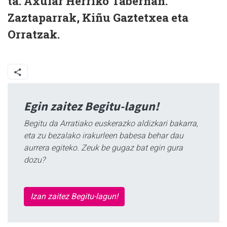
ta. Axular Herriko Tabernan.
Zaztaparrak, Kiñu Gaztetxea eta
Orratzak.
Egin zaitez Begitu-lagun!
Begitu da Arratiako euskerazko aldizkari bakarra,
eta zu bezalako irakurleen babesa behar dau
aurrera egiteko. Zeuk be gugaz bat egin gura
dozu?
Izan zaitez Begitu-lagun!