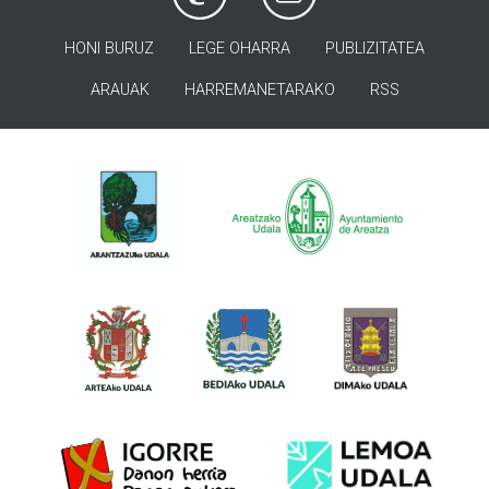
HONI BURUZ
LEGE OHARRA
PUBLIZITATEA
ARAUAK
HARREMANETARAKO
RSS