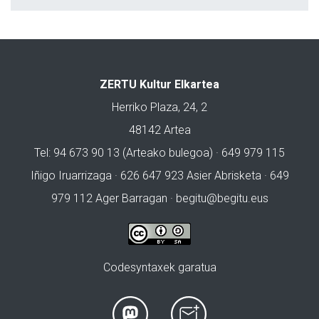
ZERTU Kultur Elkartea
Herriko Plaza, 24, 2
48142 Artea
Tel: 94 673 90 13 (Arteako bulegoa) · 649 979 115
Iñigo Iruarrizaga · 626 647 923 Asier Abrisketa · 649
979 112 Ager Barragan ·
begitu@begitu.eus
Codesyntaxek garatua