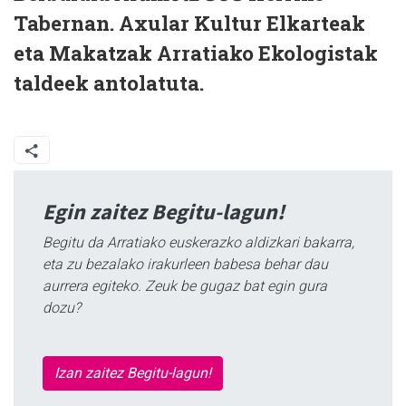
Tabernan. Axular Kultur Elkarteak
eta Makatzak Arratiako Ekologistak
taldeek antolatuta.
Egin zaitez Begitu-lagun!
Begitu da Arratiako euskerazko aldizkari bakarra,
eta zu bezalako irakurleen babesa behar dau
aurrera egiteko. Zeuk be gugaz bat egin gura
dozu?
Izan zaitez Begitu-lagun!