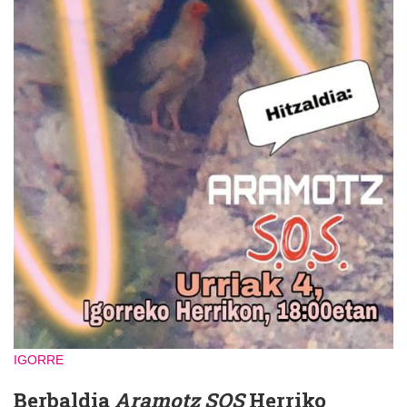
IGORRE
Berbaldia
Aramotz SOS
Herriko