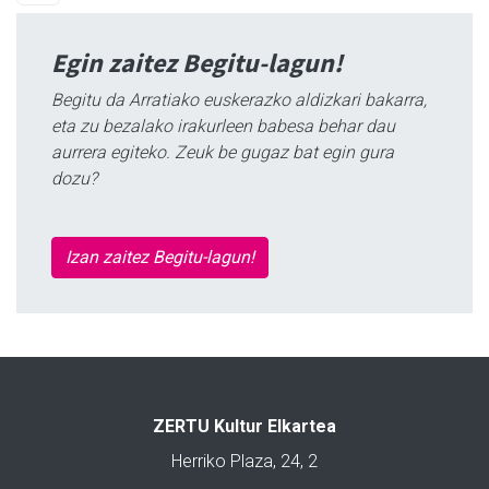
Egin zaitez Begitu-lagun!
Begitu da Arratiako euskerazko aldizkari bakarra,
eta zu bezalako irakurleen babesa behar dau
aurrera egiteko. Zeuk be gugaz bat egin gura
dozu?
Izan zaitez Begitu-lagun!
ZERTU Kultur Elkartea
Herriko Plaza, 24, 2