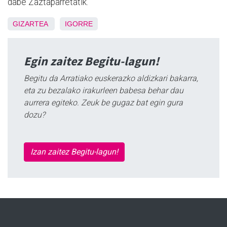
dabe Zaztaparretatik.
GIZARTEA
IGORRE
Egin zaitez Begitu-lagun!
Begitu da Arratiako euskerazko aldizkari bakarra,
eta zu bezalako irakurleen babesa behar dau
aurrera egiteko. Zeuk be gugaz bat egin gura
dozu?
Izan zaitez Begitu-lagun!