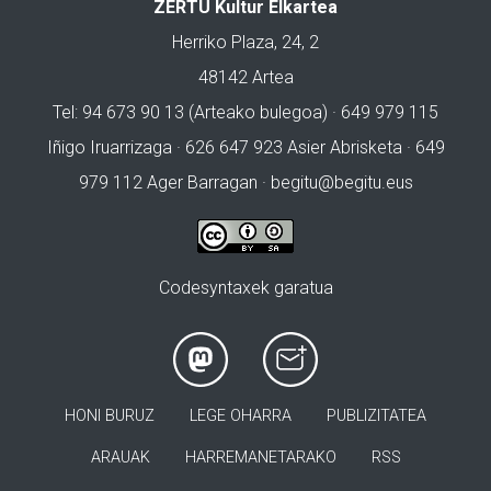
ZERTU Kultur Elkartea
Herriko Plaza, 24, 2
48142 Artea
Tel: 94 673 90 13 (Arteako bulegoa) · 649 979 115
Iñigo Iruarrizaga · 626 647 923 Asier Abrisketa · 649
979 112 Ager Barragan ·
begitu@begitu.eus
Codesyntaxek garatua
HONI BURUZ
LEGE OHARRA
PUBLIZITATEA
ARAUAK
HARREMANETARAKO
RSS