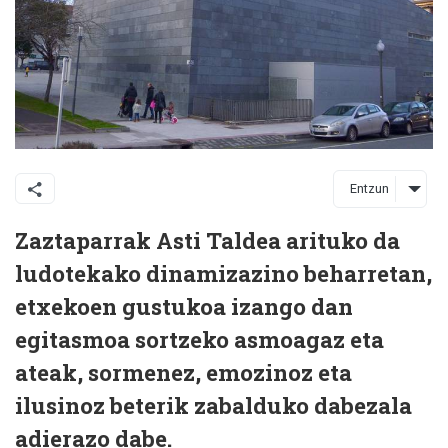
Entzun
Zaztaparrak Asti Taldea arituko da
ludotekako dinamizazino beharretan,
etxekoen gustukoa izango dan
egitasmoa sortzeko asmoagaz eta
ateak, sormenez, emozinoz eta
ilusinoz beterik zabalduko dabezala
adierazo dabe.