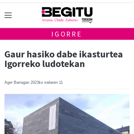
IGORRE
Gaur hasiko dabe ikasturtea
Igorreko ludotekan
Ager Barragan
2023ko irailaren 11