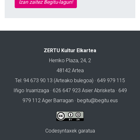
Izan zaitez Begitu-lagun!
ZERTU Kultur Elkartea
Herriko Plaza, 24, 2
48142 Artea
Tel: 94 673 90 13 (Arteako bulegoa) · 649 979 115
Iñigo Iruarrizaga · 626 647 923 Asier Abrisketa · 649
979 112 Ager Barragan ·
begitu@begitu.eus
Codesyntaxek garatua