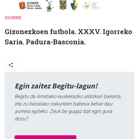
IGORRE
Gizonezkoen futbola. XXXV. Igorreko
Saria. Padura-Basconia.
Egin zaitez Begitu-lagun!
Begitu da Arratiako euskerazko aldizkari bakarra,
eta zu bezalako irakurleen babesa behar dau
aurrera egiteko. Zeuk be gugaz bat egin gura
dozu?