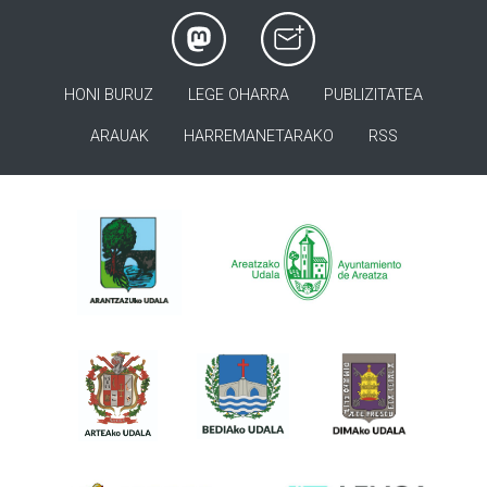
HONI BURUZ
LEGE OHARRA
PUBLIZITATEA
ARAUAK
HARREMANETARAKO
RSS