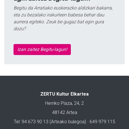
Begitu da Arratiako euskerazko aldizkari bakarra,
eta zu bezalako irakurleen babesa behar dau
aurrera egiteko. Zeuk be gugaz bat egin gura
dozu?
Izan zaitez Begitu-lagun!
ZERTU Kultur Elkartea
Herriko Plaza, 24, 2
48142 Artea
Tel: 94 673 90 13 (Arteako bulegoa) · 649 979 115