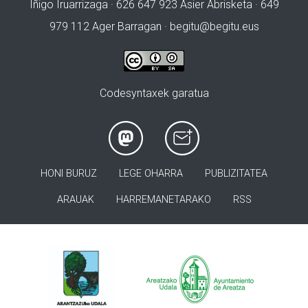
Iñigo Iruarrizaga · 626 647 923 Asier Abrisketa · 649
979 112 Ager Barragan ·
begitu@begitu.eus
Codesyntaxek garatua
HONI BURUZ
LEGE OHARRA
PUBLIZITATEA
ARAUAK
HARREMANETARAKO
RSS