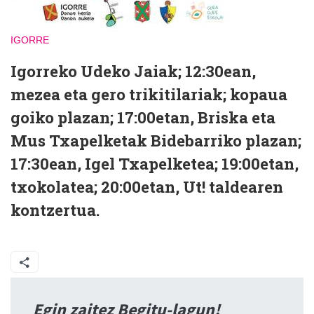
IGORRE
Igorreko Udeko Jaiak; 12:30ean,
mezea eta gero trikitilariak; kopaua
goiko plazan; 17:00etan, Briska eta
Mus Txapelketak Bidebarriko plazan;
17:30ean, Igel Txapelketea; 19:00etan,
txokolatea; 20:00etan, Ut! taldearen
kontzertua.
Egin zaitez Begitu-lagun!