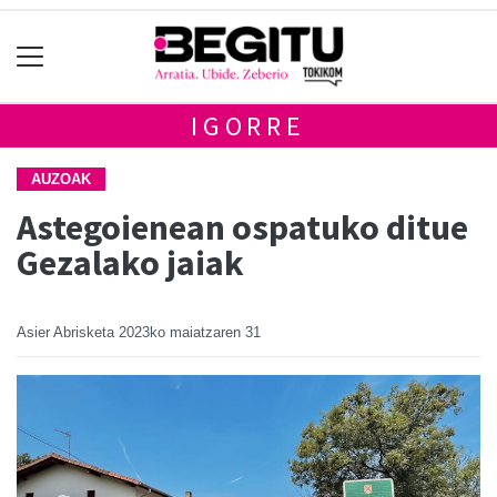
IGORRE
AUZOAK
Astegoienean ospatuko ditue
Gezalako jaiak
Asier Abrisketa
2023ko maiatzaren 31