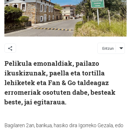
Entzun
Pelikula emonaldiak, pailazo
ikuskizunak, paella eta tortilla
lehiketek eta Fan & Go taldeagaz
erromeriak osotuten dabe, besteak
beste, jai egitaraua.
Bagilaren 2an, barikua, hasiko dira Igorreko Gezala, edo