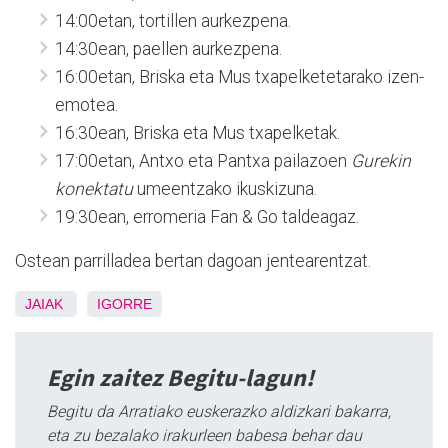
14:00etan, tortillen aurkezpena.
14:30ean, paellen aurkezpena.
16:00etan, Briska eta Mus txapelketetarako izen-
emotea.
16:30ean, Briska eta Mus txapelketak.
17:00etan, Antxo eta Pantxa pailazoen
Gurekin
konektatu
umeentzako ikuskizuna.
19:30ean, erromeria Fan & Go taldeagaz.
Ostean parrilladea bertan dagoan jentearentzat.
JAIAK
IGORRE
Egin zaitez Begitu-lagun!
Begitu da Arratiako euskerazko aldizkari bakarra,
eta zu bezalako irakurleen babesa behar dau