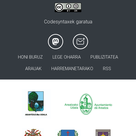
Codesyntaxek garatua
HONI BURUZ
LEGE OHARRA
PUBLIZITATEA
ARAUAK
HARREMANETARAKO
RSS