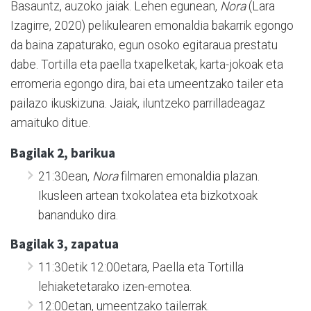
Basauntz, auzoko jaiak. Lehen egunean,
Nora
(Lara
Izagirre, 2020) pelikulearen emonaldia bakarrik egongo
da baina zapaturako, egun osoko egitaraua prestatu
dabe. Tortilla eta paella txapelketak, karta-jokoak eta
erromeria egongo dira, bai eta umeentzako tailer eta
pailazo ikuskizuna. Jaiak, iluntzeko parrilladeagaz
amaituko ditue.
Bagilak 2, barikua
21:30ean,
Nora
filmaren emonaldia plazan.
Ikusleen artean txokolatea eta bizkotxoak
bananduko dira.
Bagilak 3, zapatua
11:30etik 12:00etara, Paella eta Tortilla
lehiaketetarako izen-emotea.
12:00etan, umeentzako tailerrak.