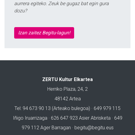
aurrera egiteko. Zeuk be gugaz bat egin gura
dozu?
Izan zaitez Begitu-lagun!
ZERTU Kultur Elkartea
Herriko Plaza, 24, 2
48142 Artea
Tel: 94 673 90 13 (Arteako bulegoa) · 649 979 115
Iñigo Iruarrizaga · 626 647 923 Asier Abrisketa · 649
979 112 Ager Barragan ·
begitu@begitu.eus