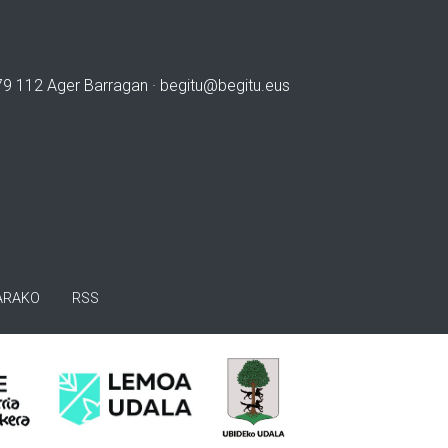
979 112 Ager Barragan ·
begitu@begitu.eus
ARAKO
RSS