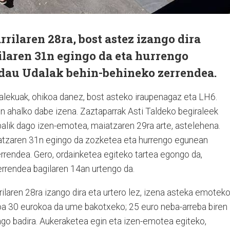
rilaren 28ra, bost astez izango dira
ilaren 31n egingo da eta hurrengo
dau Udalak behin-behineko zerrendea.
dalekuak, ohikoa danez, bost asteko iraupenagaz eta LH6.
 ahalko dabe izena. Zaztaparrak Asti Taldeko begiraleek
alik dago izen-emotea, maiatzaren 29ra arte, astelehena.
atzaren 31n egingo da zozketea eta hurrengo egunean
rrendea. Gero, ordainketea egiteko tartea egongo da,
zerrendea bagilaren 14an urtengo da.
rilaren 28ra izango dira eta urtero lez, izena asteka emotek
oa 30 eurokoa da ume bakotxeko; 25 euro neba-arreba biren
ago badira. Aukeraketea egin eta izen-emotea egiteko,