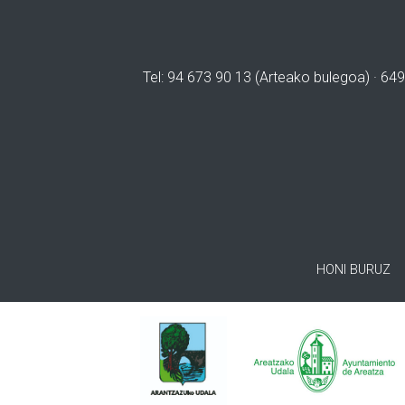
Tel: 94 673 90 13 (Arteako bulegoa) · 649
HONI BURUZ