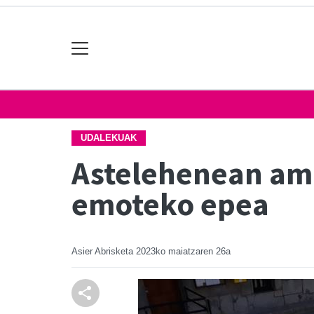
UDALEKUAK
Astelehenean ama
emoteko epea
Asier Abrisketa
2023ko maiatzaren 26a