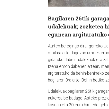
Bagilaren 26tik garagar
udalekuak; zozketea h
egunean argitaratuko 
Aurten be egingo dira Igorreko U
mailara arte dagozan umeek emon
gidatuko dabez udalekuok eta zab
Izena emon dabenen artean, mai
argitaratuko da behin-behineko ze
bagilaren 8ra arte. Behin-betiko 
Udalekuak bagilaren 26tik garagar
aukerea be badago. Asteko prezi
kasuan eta 20 euro hiru edo gehi