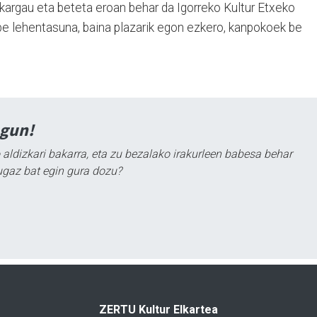
argau eta beteta eroan behar da Igorreko Kultur Etxeko
abe lehentasuna, baina plazarik egon ezkero, kanpokoek be
agun!
 aldizkari bakarra, eta zu bezalako irakurleen babesa behar
ugaz bat egin gura dozu?
ZERTU Kultur Elkartea