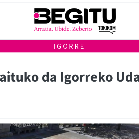
IGORRE
ituko da Igorreko Uda