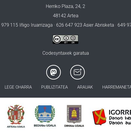
Herriko Plaza, 24, 2
48142 Artea
 979 115 Iñigo Iruarrizaga · 626 647 923 Asier Abrisketa · 649 
Codesyntaxek garatua
LEGE OHARRA
PUBLIZITATEA
ARAUAK
HARREMANET