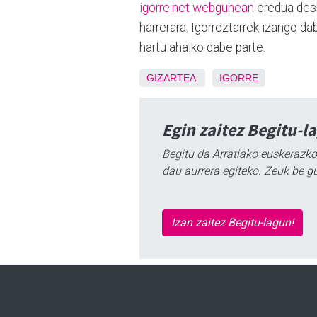
igorre.net webgunean
eredua desk
harrerara. Igorreztarrek izango d
hartu ahalko dabe parte.
GIZARTEA
IGORRE
Egin zaitez Begitu-l
Begitu da Arratiako euskerazko
dau aurrera egiteko. Zeuk be g
Izan zaitez Begitu-lagun!