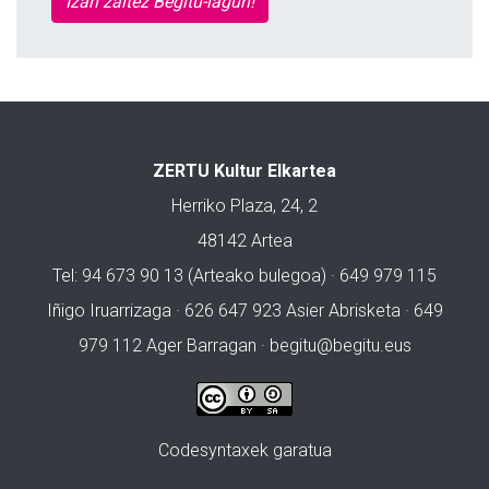
Izan zaitez Begitu-lagun!
ZERTU Kultur Elkartea
Herriko Plaza, 24, 2
48142 Artea
Tel: 94 673 90 13 (Arteako bulegoa) · 649 979 115
Iñigo Iruarrizaga · 626 647 923 Asier Abrisketa · 649
979 112 Ager Barragan ·
begitu@begitu.eus
Codesyntaxek garatua