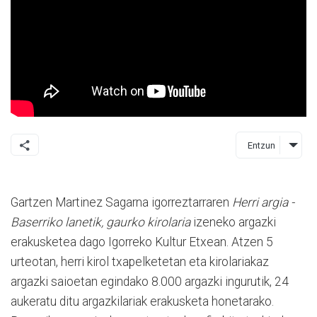
Entzun
Gartzen Martinez Sagarna igorreztarraren
Herri argia -
Baserriko lanetik, gaurko kirolaria
izeneko argazki
erakusketea dago Igorreko Kultur Etxean. Atzen 5
urteotan, herri kirol txapelketetan eta kirolariakaz
argazki saioetan egindako 8.000 argazki ingurutik, 24
aukeratu ditu argazkilariak erakusketa honetarako.