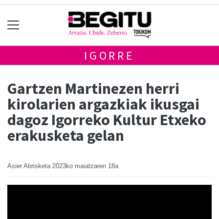
IGORRE
Gartzen Martinezen herri
kirolarien argazkiak ikusgai
dagoz Igorreko Kultur Etxeko
erakusketa gelan
Asier Abrisketa
2023ko maiatzaren 18a