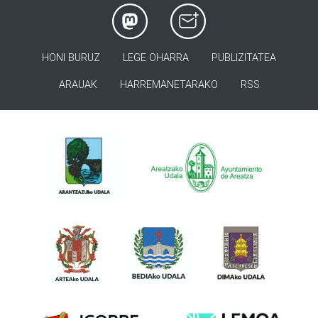
HONI BURUZ
LEGE OHARRA
PUBLIZITATEA
ARAUAK
HARREMANETARAKO
RSS