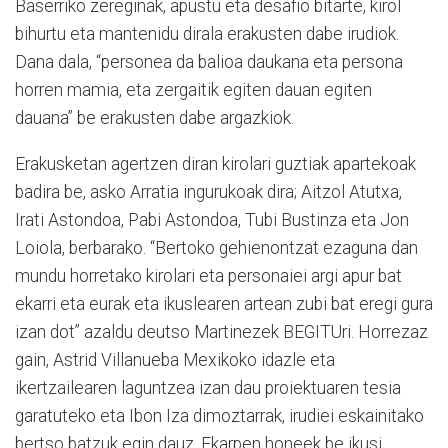
Baserriko zereginak, apustu eta desafio bitarte, kirol
bihurtu eta mantenidu dirala erakusten dabe irudiok.
Dana dala, “personea da balioa daukana eta persona
horren mamia, eta zergaitik egiten dauan egiten
dauana” be erakusten dabe argazkiok.
Erakusketan agertzen diran kirolari guztiak apartekoak
badira be, asko Arratia ingurukoak dira; Aitzol Atutxa,
Irati Astondoa, Pabi Astondoa, Tubi Bustinza eta Jon
Loiola, berbarako. “Bertoko gehienontzat ezaguna dan
mundu horretako kirolari eta personaiei argi apur bat
ekarri eta eurak eta ikuslearen artean zubi bat eregi gura
izan dot” azaldu deutso Martinezek BEGITUri. Horrezaz
gain, Astrid Villanueba Mexikoko idazle eta
ikertzailearen laguntzea izan dau proiektuaren tesia
garatuteko eta Ibon Iza dimoztarrak, irudiei eskainitako
bertso batzuk egin dauz. Ekarpen honeek be ikusi