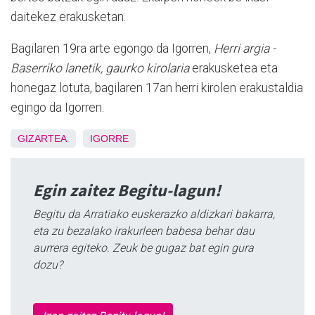
daitekez erakusketan.
Bagilaren 19ra arte egongo da Igorren,
Herri argia -
Baserriko lanetik, gaurko kirolaria
erakusketea eta
honegaz lotuta, bagilaren 17an herri kirolen erakustaldia
egingo da Igorren.
GIZARTEA
IGORRE
Egin zaitez Begitu-lagun!
Begitu da Arratiako euskerazko aldizkari bakarra,
eta zu bezalako irakurleen babesa behar dau
aurrera egiteko. Zeuk be gugaz bat egin gura
dozu?