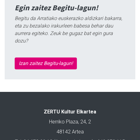
Egin zaitez Begitu-lagun!
Begitu da Arratiako euskerazko aldizkari bakarra,
eta zu bezalako irakurleen babesa behar dau
aurrera egiteko. Zeuk be gugaz bat egin gura
dozu?
Izan zaitez Begitu-lagun!
ZERTU Kultur Elkartea
Herriko Plaza, 24, 2
48142 Artea