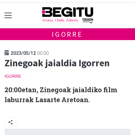
IGORRE
2023/05/12
00:00
Zinegoak jaialdia Igorren
IGORRE
20:00etan, Zinegoak jaialdiko film
laburrak Lasarte Aretoan.