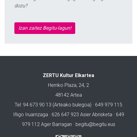
dozu?
Izan zaitez Begitu-lagun!
ZERTU Kultur Elkartea
Herriko Plaza, 24, 2
48142 Artea
Tel: 94 673 90 13 (Arteako bulegoa) · 649 979 115
Iñigo Iruarrizaga · 626 647 923 Asier Abrisketa · 649
979 112 Ager Barragan ·
begitu@begitu.eus