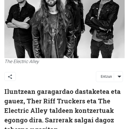
The Electric Alley
Entzun
Iluntzean garagardao dastaketea eta
gauez, Ther Riff Truckers eta The
Electric Alley taldeen kontzertuak
egongo dira. Sarrerak salgai dagoz