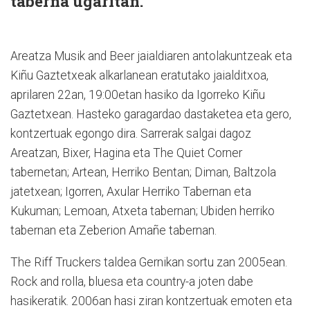
taberna ugaritan.
Areatza Musik and Beer jaialdiaren antolakuntzeak eta
Kiñu Gaztetxeak alkarlanean eratutako jaialditxoa,
aprilaren 22an, 19:00etan hasiko da Igorreko Kiñu
Gaztetxean. Hasteko garagardao dastaketea eta gero,
kontzertuak egongo dira. Sarrerak salgai dagoz
Areatzan, Bixer, Hagina eta The Quiet Corner
tabernetan; Artean, Herriko Bentan; Diman, Baltzola
jatetxean; Igorren, Axular Herriko Tabernan eta
Kukuman; Lemoan, Atxeta tabernan; Ubiden herriko
tabernan eta Zeberion Amañe tabernan.
The Riff Truckers taldea Gernikan sortu zan 2005ean.
Rock and rolla, bluesa eta country-a joten dabe
hasikeratik. 2006an hasi ziran kontzertuak emoten eta