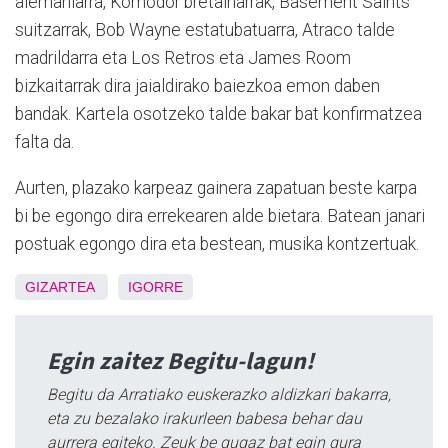
alemaniarra, Komodor bretainarrak, Basement Saints
suitzarrak, Bob Wayne estatubatuarra, Atraco talde
madrildarra eta Los Retros eta James Room
bizkaitarrak dira jaialdirako baiezkoa emon daben
bandak. Kartela osotzeko talde bakar bat konfirmatzea
falta da.
Aurten, plazako karpeaz gainera zapatuan beste karpa
bi be egongo dira errekearen alde bietara. Batean janari
postuak egongo dira eta bestean, musika kontzertuak.
GIZARTEA
IGORRE
Egin zaitez Begitu-lagun!
Begitu da Arratiako euskerazko aldizkari bakarra,
eta zu bezalako irakurleen babesa behar dau
aurrera egiteko. Zeuk be gugaz bat egin gura