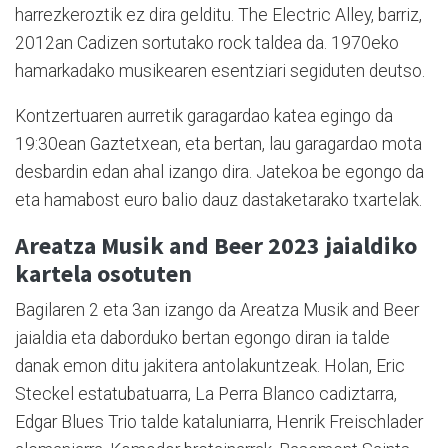
harrezkeroztik ez dira gelditu. The Electric Alley, barriz,
2012an Cadizen sortutako rock taldea da. 1970eko
hamarkadako musikearen esentziari segiduten deutso.
Kontzertuaren aurretik garagardao katea egingo da
19:30ean Gaztetxean, eta bertan, lau garagardao mota
desbardin edan ahal izango dira. Jatekoa be egongo da
eta hamabost euro balio dauz dastaketarako txartelak.
Areatza Musik and Beer 2023 jaialdiko
kartela osotuten
Bagilaren 2 eta 3an izango da Areatza Musik and Beer
jaialdia eta daborduko bertan egongo diran ia talde
danak emon ditu jakitera antolakuntzeak. Holan, Eric
Steckel estatubatuarra, La Perra Blanco cadiztarra,
Edgar Blues Trio talde kataluniarra, Henrik Freischlader