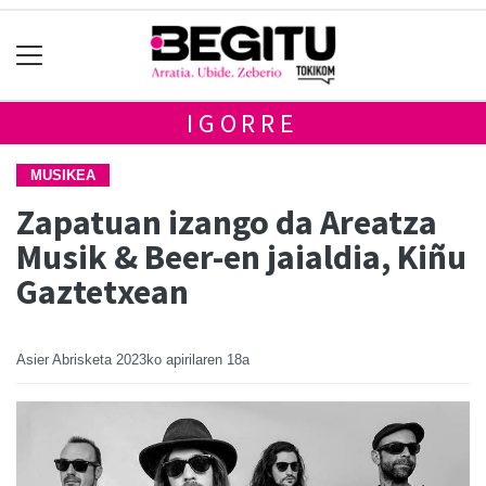
IGORRE
MUSIKEA
Zapatuan izango da Areatza
Musik & Beer-en jaialdia, Kiñu
Gaztetxean
Asier Abrisketa
2023ko apirilaren 18a