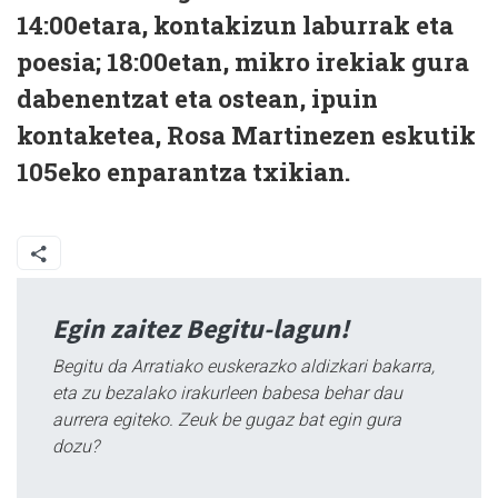
14:00etara, kontakizun laburrak eta
poesia; 18:00etan, mikro irekiak gura
dabenentzat eta ostean, ipuin
kontaketea, Rosa Martinezen eskutik
105eko enparantza txikian.
Egin zaitez Begitu-lagun!
Begitu da Arratiako euskerazko aldizkari bakarra,
eta zu bezalako irakurleen babesa behar dau
aurrera egiteko. Zeuk be gugaz bat egin gura
dozu?