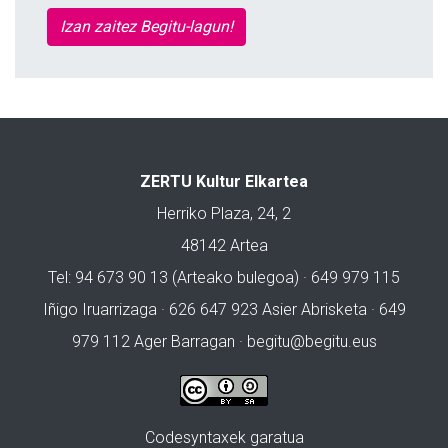
Izan zaitez Begitu-lagun!
ZERTU Kultur Elkartea
Herriko Plaza, 24, 2
48142 Artea
Tel: 94 673 90 13 (Arteako bulegoa) · 649 979 115
Iñigo Iruarrizaga · 626 647 923 Asier Abrisketa · 649
979 112 Ager Barragan ·
begitu@begitu.eus
Codesyntaxek garatua