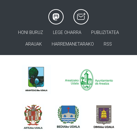
HONI BURUZ
LEGE OHARRA
PUBLIZITATEA
ARAUAK
HARREMANETARAKO
RSS