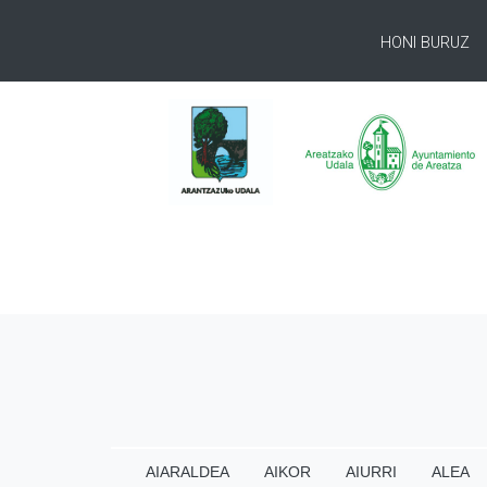
HONI BURUZ
AIARALDEA
AIKOR
AIURRI
ALEA