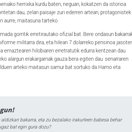
niako herrixka kurdu baten, neguan, kokatzen da istorioa.
tetan dau, zelan paisaje zuri ederren artean, protagonistek
n aurre, maitasuna tarteko.
mada gorritik erretirautako ofizial bat. Bere ondasun bakarra
niforme militarra dira, eta hilean 7 dolarreko pensinoa jasote
eta emaztearen hilobiaren erretratutik edurra kentzean dau.
eko alargun erakargarriak gauza bera egiten dau: senarraren
helduen arteko maitasun samur bat sortuko da Hamo eta
agun!
 aldizkari bakarra, eta zu bezalako irakurleen babesa behar
ugaz bat egin gura dozu?