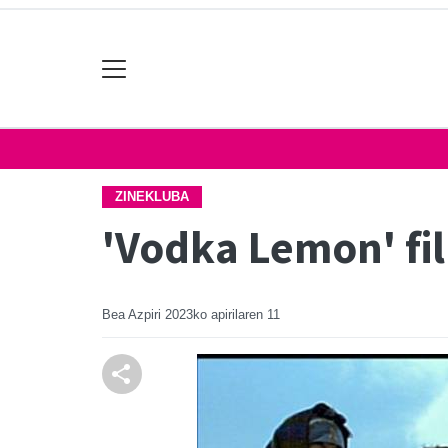
ZINEKLUBA
'Vodka Lemon' fi
Bea Azpiri
2023ko apirilaren 11