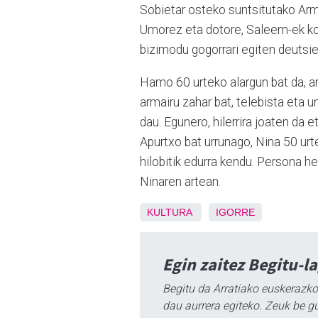
Sobietar osteko suntsitutako Arme
Umorez eta dotore, Saleem-ek kon
bizimodu gogorrari egiten deutsie
Hamo 60 urteko alargun bat da, ar
armairu zahar bat, telebista eta u
dau. Egunero, hilerrira joaten da 
Apurtxo bat urrunago, Nina 50 urt
hilobitik edurra kendu. Persona 
Ninaren artean.
KULTURA
IGORRE
Egin zaitez Begitu-l
Begitu da Arratiako euskerazko
dau aurrera egiteko. Zeuk be g