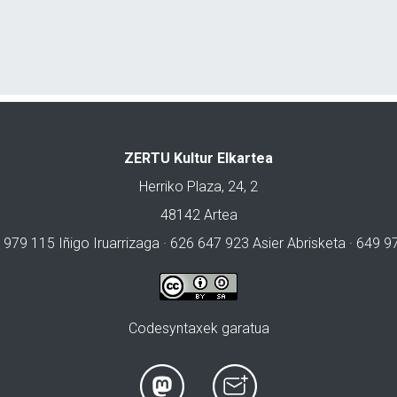
ZERTU Kultur Elkartea
Herriko Plaza, 24, 2
48142 Artea
 979 115 Iñigo Iruarrizaga · 626 647 923 Asier Abrisketa · 649 
Codesyntaxek garatua