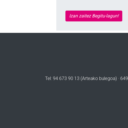
Izan zaitez Begitu-lagun!
Tel: 94 673 90 13 (Arteako bulegoa) · 649