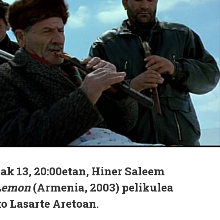
ak 13, 20:00etan, Hiner Saleem
Lemon
(Armenia, 2003) pelikulea
o Lasarte Aretoan.