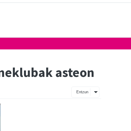
ineklubak asteon
Entzun