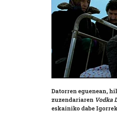
Datorren eguenean, hil
zuzendariaren
Vodka 
eskainiko dabe Igorrek