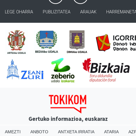
LEGE OHARRA
PUBLIZITATEA
ARAUAK
HARREMANET
Gertuko informazioa, euskaraz
AMEZTI
ANBOTO
ANTXETA IRRATIA
ATARIA
AZP