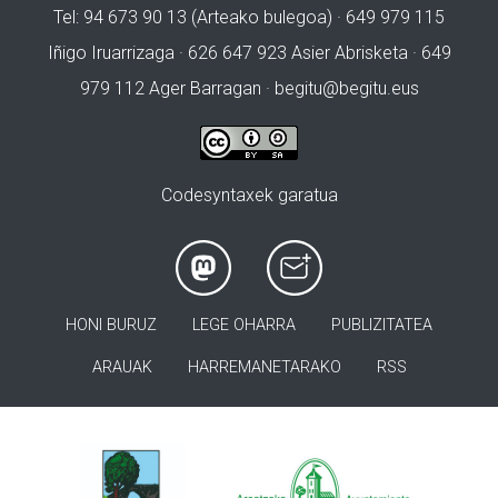
Tel: 94 673 90 13 (Arteako bulegoa) · 649 979 115
Iñigo Iruarrizaga · 626 647 923 Asier Abrisketa · 649
979 112 Ager Barragan ·
begitu@begitu.eus
Codesyntaxek garatua
HONI BURUZ
LEGE OHARRA
PUBLIZITATEA
ARAUAK
HARREMANETARAKO
RSS