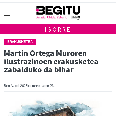
IGORRE
ERAKUSKETEA
Martin Ortega Muroren
ilustrazinoen erakusketea
zabalduko da bihar
Bea Azpiri
2023ko martxoaren 23a