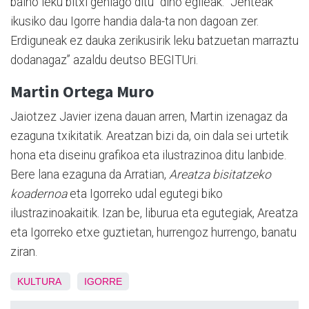
baino leku bitxi gehiago ditu" dino egileak. "Jenteak
ikusiko dau Igorre handia dala-ta non dagoan zer.
Erdiguneak ez dauka zerikusirik leku batzuetan marraztu
dodanagaz” azaldu deutso BEGITUri.
Martin Ortega Muro
Jaiotzez Javier izena dauan arren, Martin izenagaz da
ezaguna txikitatik. Areatzan bizi da, oin dala sei urtetik
hona eta diseinu grafikoa eta ilustrazinoa ditu lanbide.
Bere lana ezaguna da Arratian,
Areatza bisitatzeko
koadernoa
eta Igorreko udal egutegi biko
ilustrazinoakaitik. Izan be, liburua eta egutegiak, Areatza
eta Igorreko etxe guztietan, hurrengoz hurrengo, banatu
ziran.
KULTURA
IGORRE