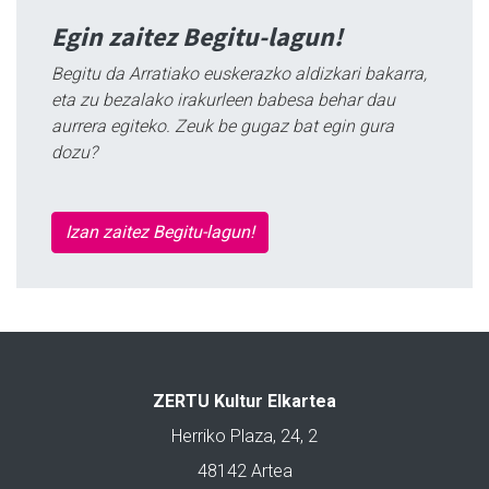
Egin zaitez Begitu-lagun!
Begitu da Arratiako euskerazko aldizkari bakarra,
eta zu bezalako irakurleen babesa behar dau
aurrera egiteko. Zeuk be gugaz bat egin gura
dozu?
Izan zaitez Begitu-lagun!
ZERTU Kultur Elkartea
Herriko Plaza, 24, 2
48142 Artea