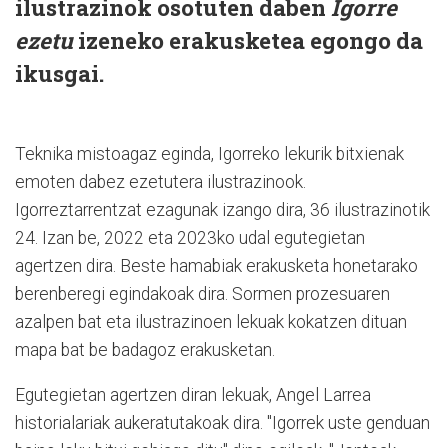
ilustrazinok osotuten daben
Igorre
ezetu
izeneko erakusketea egongo da
ikusgai.
Teknika mistoagaz eginda, Igorreko lekurik bitxienak
emoten dabez ezetutera ilustrazinook.
Igorreztarrentzat ezagunak izango dira, 36 ilustrazinotik
24. Izan be, 2022 eta 2023ko udal egutegietan
agertzen dira. Beste hamabiak erakusketa honetarako
berenberegi egindakoak dira. Sormen prozesuaren
azalpen bat eta ilustrazinoen lekuak kokatzen dituan
mapa bat be badagoz erakusketan.
Egutegietan agertzen diran lekuak, Angel Larrea
historialariak aukeratutakoak dira. "Igorrek uste genduan