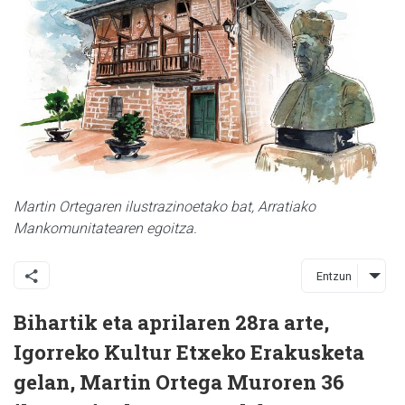
Martin Ortegaren ilustrazinoetako bat, Arratiako
Mankomunitatearen egoitza.
Entzun
Bihartik eta aprilaren 28ra arte,
Igorreko Kultur Etxeko Erakusketa
gelan, Martin Ortega Muroren 36