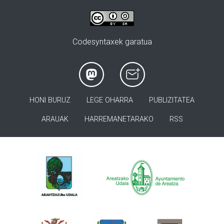
Codesyntaxek garatua
HONI BURUZ
LEGE OHARRA
PUBLIZITATEA
ARAUAK
HARREMANETARAKO
RSS