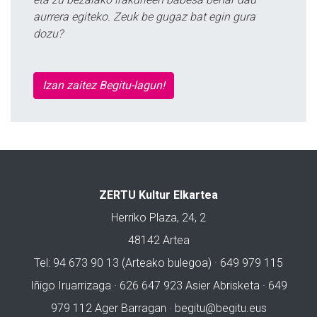
aurrera egiteko. Zeuk be gugaz bat egin gura
dozu?
Izan zaitez Begitu-lagun!
ZERTU Kultur Elkartea
Herriko Plaza, 24, 2
48142 Artea
Tel: 94 673 90 13 (Arteako bulegoa) · 649 979 115
Iñigo Iruarrizaga · 626 647 923 Asier Abrisketa · 649
979 112 Ager Barragan ·
begitu@begitu.eus