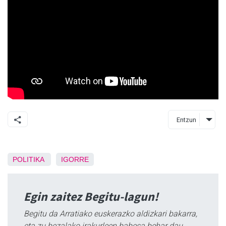
Entzun
POLITIKA
IGORRE
Egin zaitez Begitu-lagun!
Begitu da Arratiako euskerazko aldizkari bakarra,
eta zu bezalako irakurleen babesa behar dau