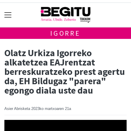
IGORRE
Olatz Urkiza Igorreko
alkatetzea EAJrentzat
berreskuratzeko prest agertu
da, EH Bildugaz "parera"
egongo diala uste dau
Asier Abrisketa
2023ko martxoaren 21a