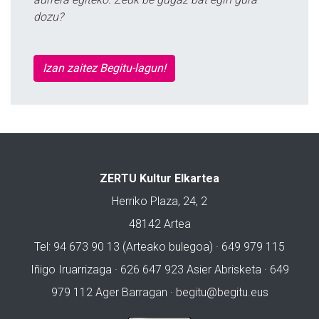
dozu?
Izan zaitez Begitu-lagun!
ZERTU Kultur Elkartea
Herriko Plaza, 24, 2
48142 Artea
Tel: 94 673 90 13 (Arteako bulegoa) · 649 979 115
Iñigo Iruarrizaga · 626 647 923 Asier Abrisketa · 649
979 112 Ager Barragan ·
begitu@begitu.eus