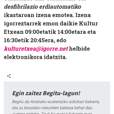
desfibrilazio erdiautomatiko
ikastaroan izena emotea. Izena
igorreztarrek emon daikie Kultur
Etxean 09:00etatik 14:00etara eta
16:30etik 20:45era, edo
kulturetxea@igorre.net
helbide
elektronikora idatzita.
Egin zaitez Begitu-lagun!
Begitu da Arratiako euskerazko aldizkari bakarra,
eta zu bezalako irakurleen babesa behar dau
aurrera egiteko. Zeuk be gugaz bat egin gura