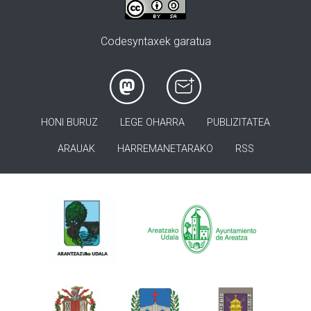
Codesyntaxek garatua
HONI BURUZ
LEGE OHARRA
PUBLIZITATEA
ARAUAK
HARREMANETARAKO
RSS