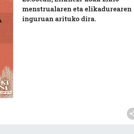
menstrualaren eta elikadurearen
inguruan arituko dira.