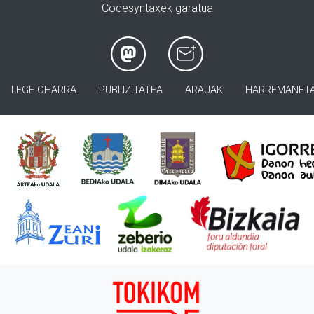
Codesyntaxek garatua
LEGE OHARRA
PUBLIZITATEA
ARAUAK
HARREMANET