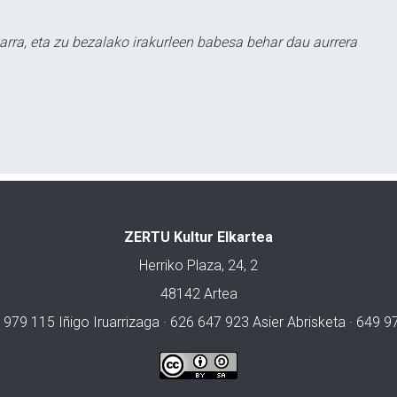
arra, eta zu bezalako irakurleen babesa behar dau aurrera
ZERTU Kultur Elkartea
Herriko Plaza, 24, 2
48142 Artea
 979 115 Iñigo Iruarrizaga · 626 647 923 Asier Abrisketa · 649 