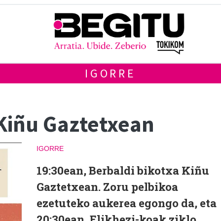
IGORRE
 Kiñu Gaztetxean
IGORRE
19:30ean, Berbaldi bikotxa Kiñu
Gaztetxean. Zoru pelbikoa
ezetuteko aukerea egongo da, eta
20:30ean, Elikhezi-koak ziklo