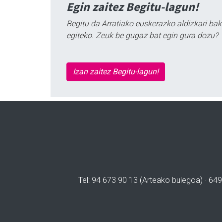
Egin zaitez Begitu-lagun!
Begitu da Arratiako euskerazko aldizkari bak
egiteko. Zeuk be gugaz bat egin gura dozu?
Izan zaitez Begitu-lagun!
Tel: 94 673 90 13 (Arteako bulegoa) · 649