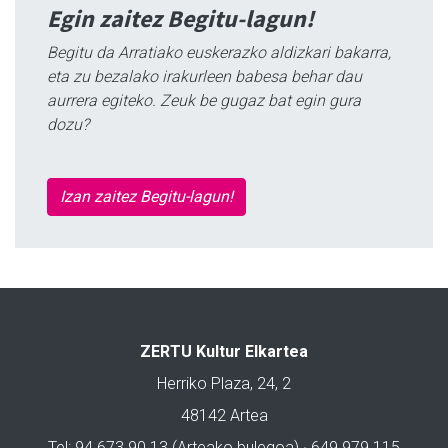
Egin zaitez Begitu-lagun!
Begitu da Arratiako euskerazko aldizkari bakarra,
eta zu bezalako irakurleen babesa behar dau
aurrera egiteko. Zeuk be gugaz bat egin gura
dozu?
Izan zaitez Begitu-lagun!
ZERTU Kultur Elkartea
Herriko Plaza, 24, 2
48142 Artea
Tel: 94 673 90 13 (Arteako bulegoa) · 649 979 115