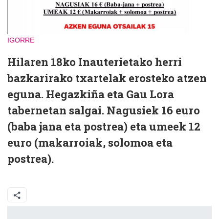
IGORRE
Hilaren 18ko Inauterietako herri
bazkarirako txartelak erosteko atzen
eguna. Hegazkiña eta Gau Lora
tabernetan salgai. Nagusiek 16 euro
(baba jana eta postrea) eta umeek 12
euro (makarroiak, solomoa eta
postrea).