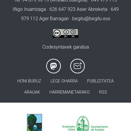
Iñigo Iruarrizaga · 626 647 923 Asier Abrisketa · 649
979 112 Ager Barragan ·
begitu@begitu.eus
Codesyntaxek garatua
HONI BURUZ
LEGE OHARRA
PUBLIZITATEA
ARAUAK
HARREMANETARAKO
RSS