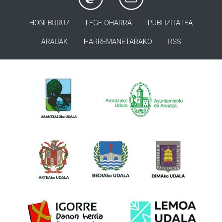
HONI BURUZ
LEGE OHARRA
PUBLIZITATEA
ARAUAK
HARREMANETARAKO
RSS