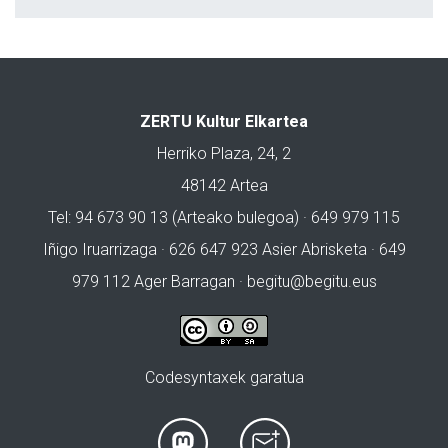
ZERTU Kultur Elkartea
Herriko Plaza, 24, 2
48142 Artea
Tel: 94 673 90 13 (Arteako bulegoa) · 649 979 115
Iñigo Iruarrizaga · 626 647 923 Asier Abrisketa · 649
979 112 Ager Barragan ·
begitu@begitu.eus
Codesyntaxek garatua