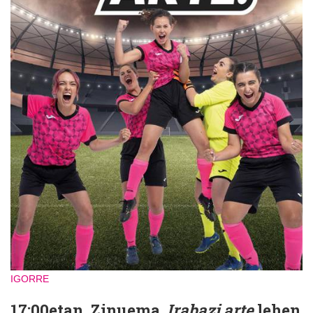
IGORRE
17:00etan, Zinuema.
Irabazi arte
lehen