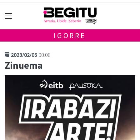
IGORRE
2023/02/05
00:00
Zinuema