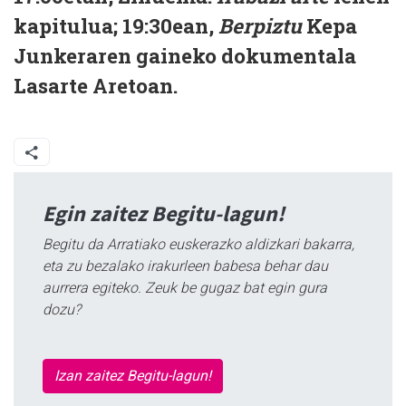
kapitulua; 19:30ean,
Berpiztu
Kepa
Junkeraren gaineko dokumentala
Lasarte Aretoan.
Egin zaitez Begitu-lagun!
Begitu da Arratiako euskerazko aldizkari bakarra,
eta zu bezalako irakurleen babesa behar dau
aurrera egiteko. Zeuk be gugaz bat egin gura
dozu?
Izan zaitez Begitu-lagun!