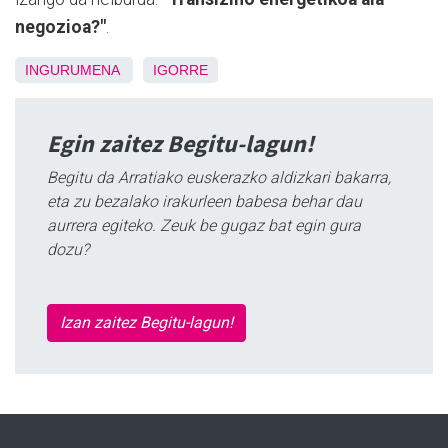
negozioa?"
.
INGURUMENA
IGORRE
Egin zaitez Begitu-lagun!
Begitu da Arratiako euskerazko aldizkari bakarra,
eta zu bezalako irakurleen babesa behar dau
aurrera egiteko. Zeuk be gugaz bat egin gura
dozu?
Izan zaitez Begitu-lagun!