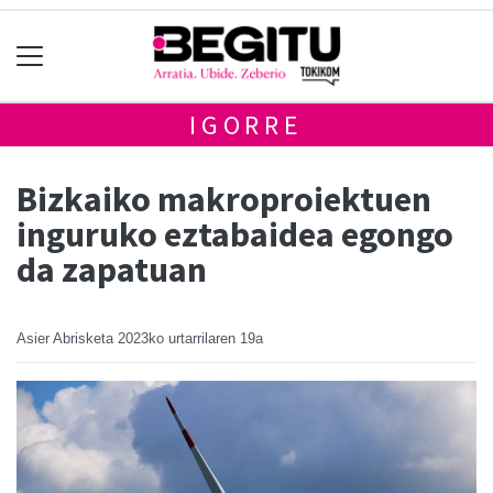
IGORRE
Bizkaiko makroproiektuen
inguruko eztabaidea egongo
da zapatuan
Asier Abrisketa
2023ko urtarrilaren 19a