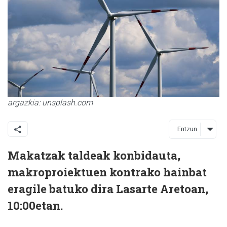
argazkia: unsplash.com
Entzun
Makatzak taldeak konbidauta,
makroproiektuen kontrako hainbat
eragile batuko dira Lasarte Aretoan,
10:00etan.