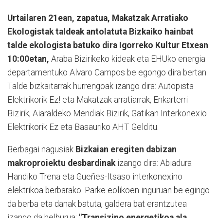
Urtailaren 21ean, zapatua, Makatzak Arratiako
Ekologistak taldeak antolatuta Bizkaiko hainbat
talde ekologista batuko dira Igorreko Kultur Etxean
10:00etan,
Araba Bizirikeko kideak eta EHUko energia
departamentuko Alvaro Campos be egongo dira bertan.
Talde bizkaitarrak hurrengoak izango dira: Autopista
Elektrikorik Ez! eta Makatzak arratiarrak, Enkarterri
Bizirik, Aiaraldeko Mendiak Bizirik, Gatikan Interkonexio
Elektrikorik Ez eta Basauriko AHT Gelditu.
Berbagai nagusiak
Bizkaian eregiten dabizan
makroproiektu desbardinak
izango dira: Abiadura
Handiko Trena eta Gueñes-Itsaso interkonexino
elektrikoa berbarako. Parke eolikoen inguruan be egingo
da berba eta danak batuta, galdera bat erantzutea
izango da helburua:
"Transizino energetikoa ala