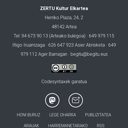
ZERTU Kultur Elkartea
Herriko Plaza, 24, 2
48142 Artea
Tel: 94 673 90 13 (Arteako bulegoa) · 649 979 115
Iñigo Iruarrizaga · 626 647 923 Asier Abrisketa · 649
979 112 Ager Barragan ·
begitu@begitu.eus
Codesyntaxek garatua
HONI BURUZ
LEGE OHARRA
PUBLIZITATEA
ARAUAK
HARREMANETARAKO
RSS