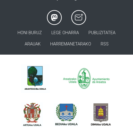
HONI BURUZ
LEGE OHARRA
PUBLIZITATEA
ARAUAK
HARREMANETARAKO
RSS