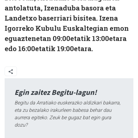
antolatuta, Izenaduba basora eta
Landetxo baserriari bisitea. Izena
Igorreko Kubulu Euskaltegian emon
eguaztenetan 09:00etatik 13:00etara
edo 16:00etatik 19:00etara.
Egin zaitez Begitu-lagun!
Begitu da Arratiako euskerazko aldizkari bakarra,
eta zu bezalako irakurleen babesa behar dau
aurrera egiteko. Zeuk be gugaz bat egin gura
dozu?