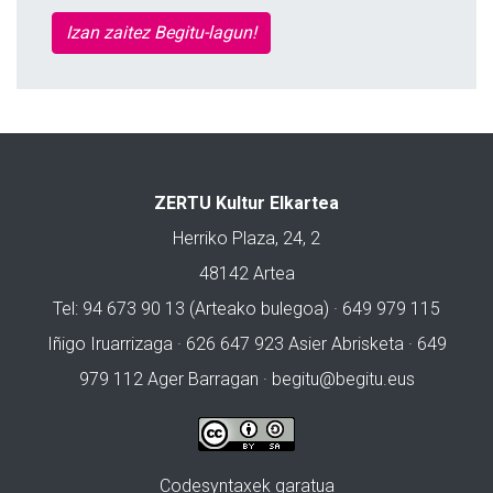
Izan zaitez Begitu-lagun!
ZERTU Kultur Elkartea
Herriko Plaza, 24, 2
48142 Artea
Tel: 94 673 90 13 (Arteako bulegoa) · 649 979 115
Iñigo Iruarrizaga · 626 647 923 Asier Abrisketa · 649
979 112 Ager Barragan ·
begitu@begitu.eus
Codesyntaxek garatua